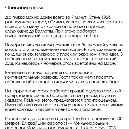
Описание отеля
До пляжа можно дойти всего за 7 минут. Отель 1926
расположен в городе Слима, всего в нескольких шагах от
пляжа и в 5 минутах ходьбы от причала паромов,
следующих до Валлетты. При отеле работает
оздоровительный спа-центр, ресторан и бар.
Номера и люксы отеля сочетают в себе высокий уровень
комфорта и современные технологии. В каждом имеется
кондиционер, телевизор с плоским экраном и планшет. В
собственной ванной комнате установлен тропический
душ. Из некоторых номеров открывается вид на море.
Ежедневно в отеле подается органический
континентальный завтрак. Гости также могут посетить
собственный ресторан отеля или выпить напиток в баре.
На территории отеля работает крытый оздоровительный
центр, в котором есть бассейн с подогревом, сауна и
хаммам. Помимо этого, предлагаются спа-процедуры.
Пляжный клуб включает в себя участок пляжа с зонтиками
и шезлонгами и открытый пейзажный бассейн.
Расстояние до торгового центра The Point составляет 300
метров. Ближайший аэропорт — Международный
аэропорт Мальты — расположен в 11 км от отеля 1926.