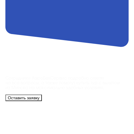
Контакты
Сотрудники АэроБелСервис подробно ответят
на все вопросы, а также помогут купить тур с вылетом
из Минска на максимально удобных условиях.
Оставить заявку