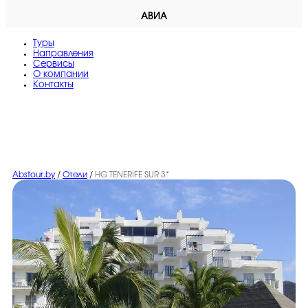
АВИА
Туры
Направления
Сервисы
O компании
Контакты
Abstour.by
/
Отели
/
HG TENERIFE SUR 3*