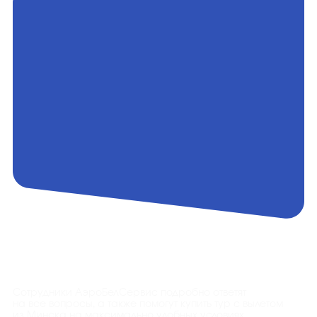
Контакты
Сотрудники АэроБелСервис подробно ответят
на все вопросы, а также помогут купить тур с вылетом
из Минска на максимально удобных условиях.