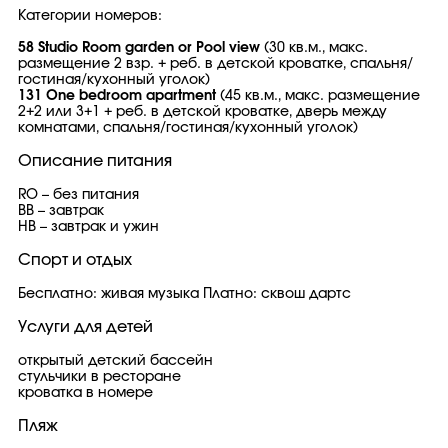
Категории номеров:
58
Studio Room garden or Pool view
(30 кв.м., макс.
размещение 2 взр. + реб. в детской кроватке, спальня/
гостиная/кухонный уголок)
131 One bedroom apartment
(45 кв.м., макс. размещение
2+2 или 3+1 + реб. в детской кроватке, дверь между
комнатами, спальня/гостиная/кухонный уголок)
Описание питания
RO – без питания
BB – завтрак
HB – завтрак и ужин
Спорт и отдых
Бесплатно: живая музыка Платно: сквош дартс
Услуги для детей
открытый детский бассейн
стульчики в ресторане
кроватка в номере
Пляж