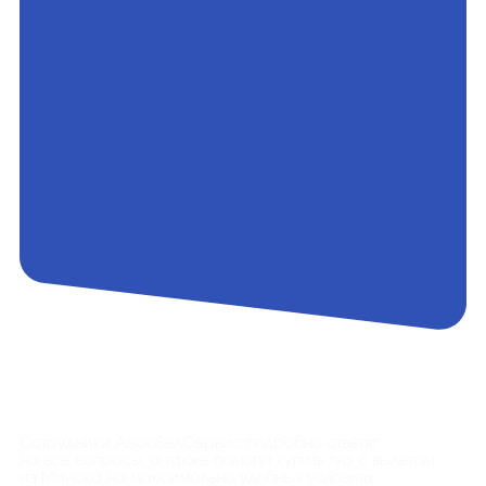
Контакты
Сотрудники АэроБелСервис подробно ответят
на все вопросы, а также помогут купить тур с вылетом
из Минска на максимально удобных условиях.