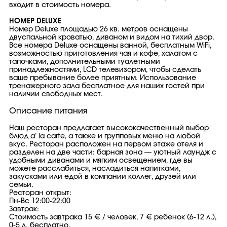
входит в стоимость номера.
НОМЕР DELUXE
Номер Deluxe площадью 26 кв. метров оснащены
двуспальной кроватью, диваном и видом на тихий двор.
Все номера Deluxe оснащены ванной, бесплатным WiFi,
возможностью приготовления чая и кофе, халатом с
тапочками, дополнительными туалетными
принадлежностями, LCD телевизором, чтобы сделать
ваше пребывание более приятным. Использование
тренажерного зала бесплатное для наших гостей при
наличии свободных мест.
Описание питания
Наш ресторан предлагает высококачественный выбор
блюд a’ la carte, а также и групповых меню на любой
вкус. Ресторан расположен на первом этаже отеля и
разделен на две части: барная зона — уютный лаундж с
удобными диванами и мягким освещением, где вы
можете расслабиться, насладиться напитками,
закусками или едой в компании коллег, друзей или
семьи.
Ресторан открыт:
Пн-Вс 12:00-22:00
Завтрак:
Стоимость завтрака 15 € / человек, 7 € ребенок (6-12 л.),
0-5 л. бесплатно.