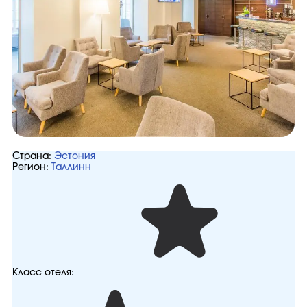
Страна:
Эстония
Регион:
Таллинн
Класс отеля: