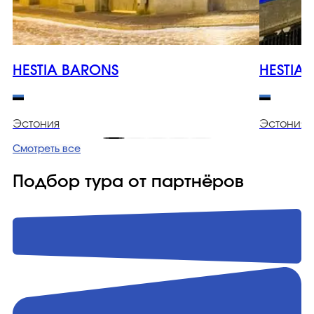
HESTIA BARONS
HESTIA
Эстония
Эстония
Смотреть все
Подбор тура от партнёров