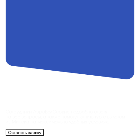
Контакты
Сотрудники АэроБелСервис подробно ответят
на все вопросы, а также помогут купить тур с вылетом
из Минска на максимально удобных условиях.
Оставить заявку