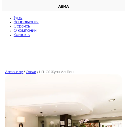
АВИА
Туры
Направления
Сервисы
O компании
Контакты
Abstour.by
/
Отели
/
HELIOS Жуан-Ле-Пен