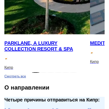
PARKLANE, A LUXURY
MEDIT
COLLECTION RESORT & SPA
Кипр
Кипр
Смотреть все
О направлении
Четыре причины отправиться на Кипр: