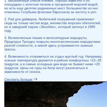
1. Бесконечный список пляжей. Хорошо известно о 65
площадках с золотым песком и прозрачной морской водой,
но есть еще десятки уединенных мест. Большинство из них
отмечены Голубыми флагами Евросоюза за чистоту и уют.
2. Рай для дайверов. Любителей погружений привлекает
сюда не только чистая вода, множество морских обитателей,
но и шведский паром «Зенобия», который затонул в 1980
году.
3. Великолепные пешие и велосипедные маршруты.
Предгорья Троодос покрыты многочисленными маршрутами
разной сложности, а зимой здесь устраиваются лыжные
трассы.
4. Возможность отправиться на отдых круглый год. Например,
осенью температура держится в районе комфортных +22–28
градусов, а в самые холодные дни вода не бывает ниже +20
градусов. Цены на туры на Кипр могут различаться в
зависимости от сезона.
Смотреть больше