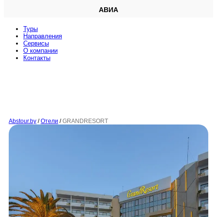
АВИА
Туры
Направления
Сервисы
O компании
Контакты
Abstour.by
/
Отели
/
GRANDRESORT