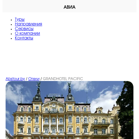
АВИА
Туры
Направления
Сервисы
O компании
Контакты
Abstour.by
/
Отели
/
GRANDHOTEL PACIFIC