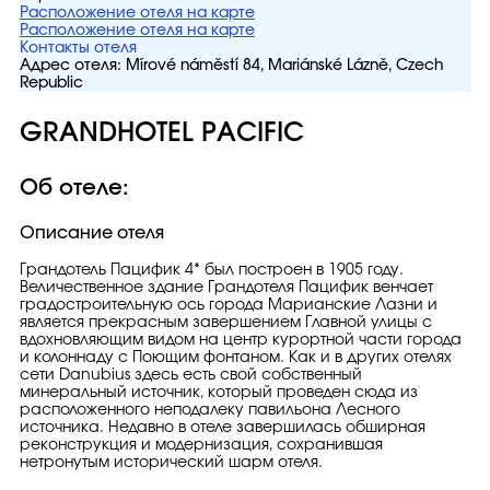
Расположение отеля на карте
Расположение отеля на карте
Контакты отеля
Адрес отеля:
Mírové náměstí 84, Mariánské Lázně, Czech
Republic
GRANDHOTEL PACIFIC
Об отеле:
Описание отеля
Грандотель Пацифик 4* был построен в 1905 году.
Величественное здание Грандотеля Пацифик венчает
градостроительную ось города Марианские Лазни и
является прекрасным завершением Главной улицы с
вдохновляющим видом на центр курортной части города
и колоннаду с Поющим фонтаном. Как и в других отелях
сети Danubius здесь есть свой собственный
минеральный источник, который проведен сюда из
расположенного неподалеку павильона Лесного
источника. Недавно в отеле завершилась обширная
реконструкция и модернизация, сохранившая
нетронутым исторический шарм отеля.