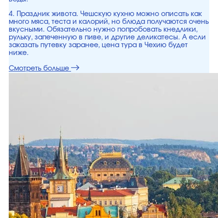
4. Праздник живота. Чешскую кухню можно описать как
много мяса, теста и калорий, но блюда получаются очень
вкусными. Обязательно нужно попробовать кнедлики,
рульку, запеченную в пиве, и другие деликатесы. А если
заказать путевку заранее, цена тура в Чехию будет
ниже.
Смотреть больше