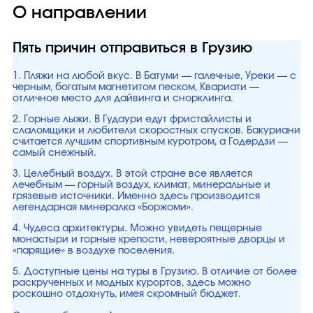
О направлении
Пять причин отправиться в Грузию
1. Пляжи на любой вкус. В Батуми — галечные, Уреки — с
черным, богатым магнетитом песком, Квариати —
отличное место для дайвинга и снорклинга.
2. Горные лыжи. В Гудаури едут фристайлисты и
слаломщики и любители скоростных спусков. Бакуриани
считается лучшим спортивным куротром, а Годердзи —
самый снежный.
3. Целебный воздух. В этой стране все является
лечебным — горный воздух, климат, минеральные и
грязевые источники. Именно здесь производится
легендарная минералка «Боржоми».
4. Чудеса архитектуры. Можно увидеть пещерные
монастыри и горные крепости, невероятные дворцы и
«парящие» в воздухе поселения.
5. Доступные цены на туры в Грузию. В отличие от более
раскрученных и модных курортов, здесь можно
роскошно отдохнуть, имея скромный бюджет.