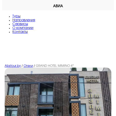
АВИА
Туры
Направления
Сервисы
O компании
Контакты
Abstour.by
/
Отели
/
GRAND HOTEL MIMINO 4*