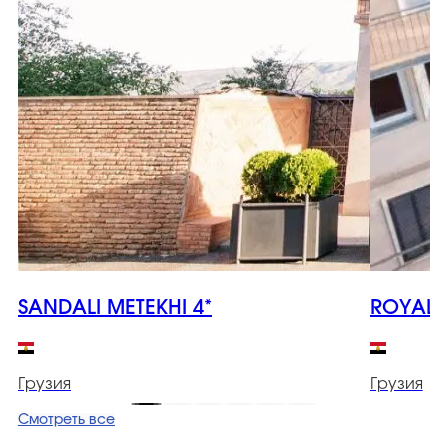
SANDALI METEKHI 4*
ROYAL I
Грузия
Грузия
Смотреть все