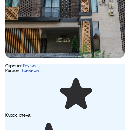
Страна:
Грузия
Регион:
Тбилиси
Класс отеля: