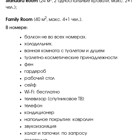
Standard Room
(24 м
, 2 односпальные кровати, макс. 2+1
чел.);
2
Family Room
(40 м
, макс. 4+1 чел.).
В номере:
балкон не во всех номерах.
холодильник.
ванная комната с туалетом и душем
туалетно-косметические принадлежности
фен
гардероб
рабочий стол
сейф
Wi-Fi: бесплатно
телевизор (спутниковое ТВ)
телефон
кондиционер
напольное покрытие: ковролин
звукоизоляция
халат и тапочки: по запросу