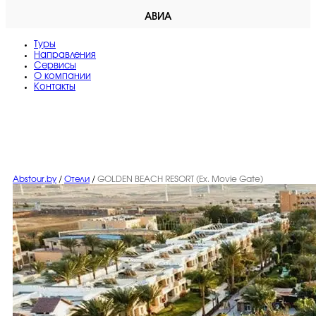
АВИА
Туры
Направления
Сервисы
O компании
Контакты
Abstour.by
/
Отели
/
GOLDEN BEACH RESORT (Ex. Movie Gate)