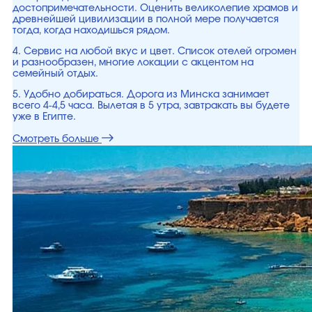
достопримечательности. Оценить великолепие храмов и
древнейшей цивилизации в полной мере получается
тогда, когда находишься рядом.
4. Сервис на любой вкус и цвет. Список отелей огромен
и разнообразен, многие локации с акцентом на
семейный отдых.
5. Удобно добираться. Дорога из Минска занимает
всего 4-4,5 часа. Вылетая в 5 утра, завтракать вы будете
уже в Египте.
Смотреть больше