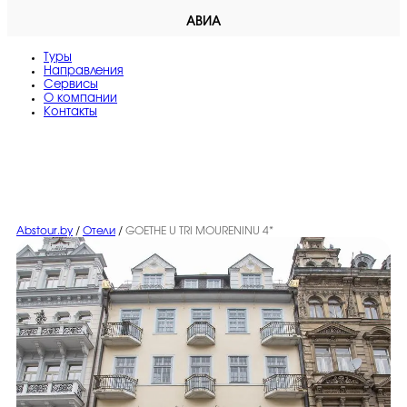
АВИА
Туры
Направления
Сервисы
O компании
Контакты
Abstour.by
/
Отели
/
GOETHE U TRI MOURENINU 4*