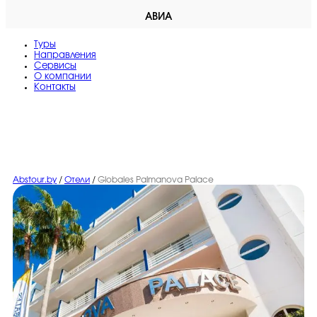
АВИА
Туры
Направления
Сервисы
O компании
Контакты
Abstour.by
/
Отели
/
Globales Palmanova Palace