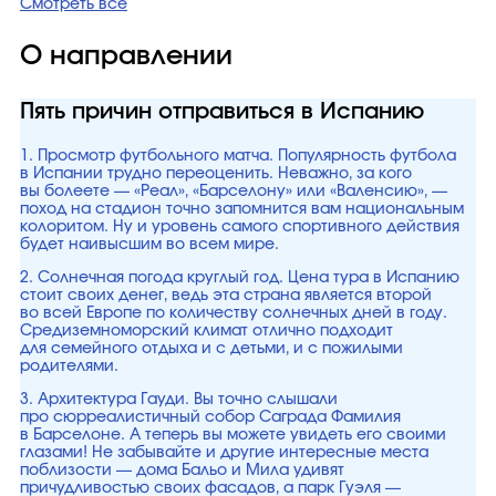
Смотреть все
О направлении
Пять причин отправиться в Испанию
1. Просмотр футбольного матча. Популярность футбола
в Испании трудно переоценить. Неважно, за кого
вы болеете — «Реал», «Барселону» или «Валенсию», —
поход на стадион точно запомнится вам национальным
колоритом. Ну и уровень самого спортивного действия
будет наивысшим во всем мире.
2. Солнечная погода круглый год. Цена тура в Испанию
стоит своих денег, ведь эта страна является второй
во всей Европе по количеству солнечных дней в году.
Средиземноморский климат отлично подходит
для семейного отдыха и с детьми, и с пожилыми
родителями.
3. Архитектура Гауди. Вы точно слышали
про сюрреалистичный собор Саграда Фамилия
в Барселоне. А теперь вы можете увидеть его своими
глазами! Не забывайте и другие интересные места
поблизости — дома Бальо и Мила удивят
причудливостью своих фасадов, а парк Гуэля —