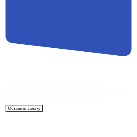
Контакты
Сотрудники АэроБелСервис подробно ответят
на все вопросы, а также помогут купить тур с вылетом
из Минска на максимально удобных условиях.
Оставить заявку