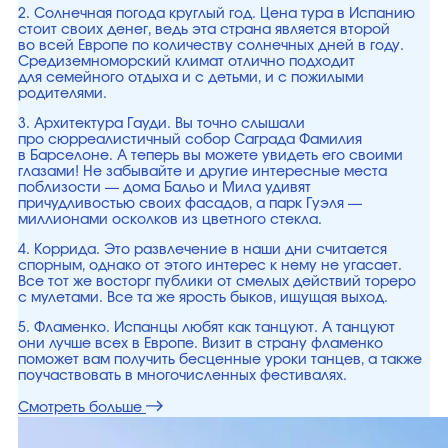
2. Солнечная погода круглый год. Цена тура в Испанию
стоит своих денег, ведь эта страна является второй
во всей Европе по количеству солнечных дней в году.
Средиземноморский климат отлично подходит
для семейного отдыха и с детьми, и с пожилыми
родителями.
3. Архитектура Гауди. Вы точно слышали
про сюрреалистичный собор Саграда Фамилия
в Барселоне. А теперь вы можете увидеть его своими
глазами! Не забывайте и другие интересные места
поблизости — дома Бальо и Мила удивят
причудливостью своих фасадов, а парк Гуэля —
миллионами осколков из цветного стекла.
4. Коррида. Это развлечение в наши дни считается
спорным, однако от этого интерес к нему не угасает.
Все тот же восторг публики от смелых действий тореро
с мулетами. Все та же ярость быков, ищущая выход.
5. Фламенко. Испанцы любят как танцуют. А танцуют
они лучше всех в Европе. Визит в страну фламенко
поможет вам получить бесценные уроки танцев, а также
поучаствовать в многочисленных фестивалях.
Смотреть больше