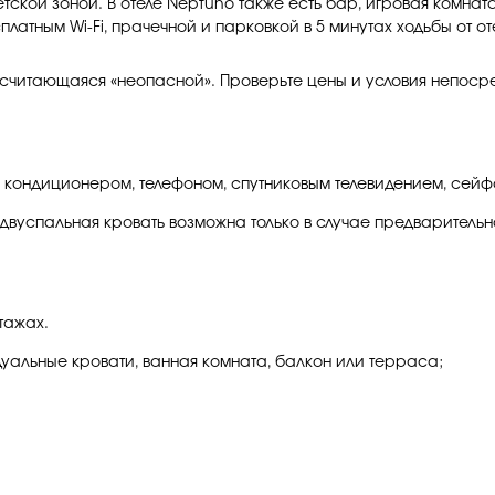
етской зоной. В отеле Neptuno также есть бар, игровая комна
атным Wi-Fi, прачечной и парковкой в ​​5 минутах ходьбы от от
считающаяся «неопасной». Проверьте цены и условия непосред
 кондиционером, телефоном, спутниковым телевидением, сейф
двуспальная кровать возможна только в случае предварительн
этажах.
дуальные кровати, ванная комната, балкон или терраса;