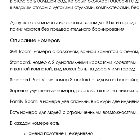
В отеле есть большой сад, который окружает бассейн с д
шведским столом с детскими стульями, компьютерами, беспл
Допускаются маленькие собаки весом до 10 кг и порода, 
принимаются без предварительного бронирования.
Описание номеров
SGL Room: номера с балконом, ванной комнатой с феном,
Standard: номер с 2 однопальными кроватями кроватями, 
и ванной комнатой, вид может быть на дорогу или город;
Standard Pool View: номер Standard с видом на бассейн;
Superior: улучшенные номера, располагаются на нижних 
Family Room: в номере две спальни, в каждой две индиви
Есть номера для людей с ограниченными возможностями.
В каждом номере есть:
смена полотенец: ежедневно