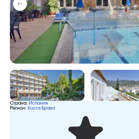
Страна:
Испания
Регион:
Коста Брава