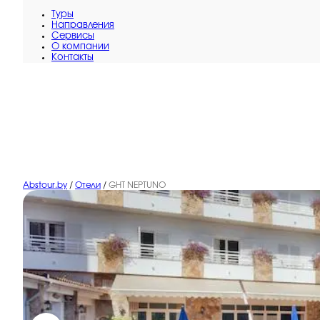
Туры
Направления
Сервисы
O компании
Контакты
Abstour.by
/
Отели
/
GHT NEPTUNO