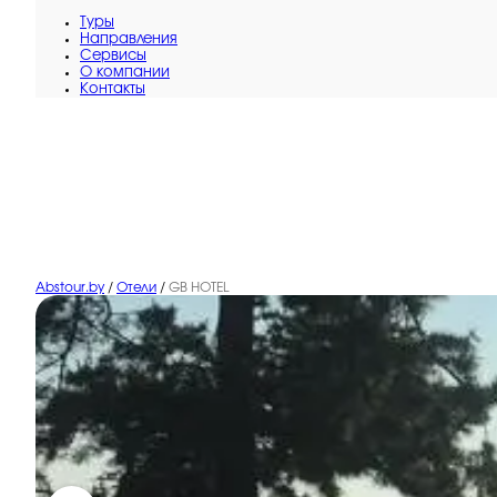
Туры
Направления
Сервисы
O компании
Контакты
Abstour.by
/
Отели
/
GB HOTEL