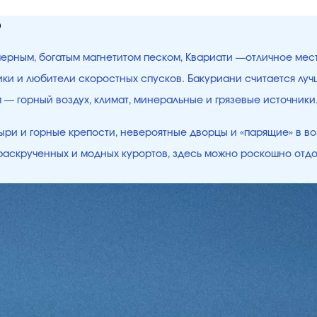
ю
 черным, богатым магнетитом песком, Квариати —отличное мес
щики и любители скоростных спусков. Бакуриани считается лу
ым — горный воздух, климат, минеральные и грязевые источни
ри и горные крепости, невероятные дворцы и «парящие» в во
е раскрученных и модных курортов, здесь можно роскошно отд