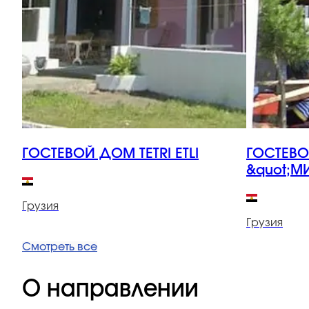
ГОСТЕВОЙ ДОМ TETRI ETLI
ГОСТЕВ
&quot;М
Грузия
Грузия
Смотреть все
О направлении