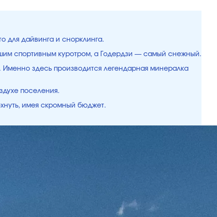
то для дайвинга и снорклинга.
чшим спортивным куротром, а Годердзи — самый снежный.
ки. Именно здесь производится легендарная минералка
здухе поселения.
охнуть, имея скромный бюджет.