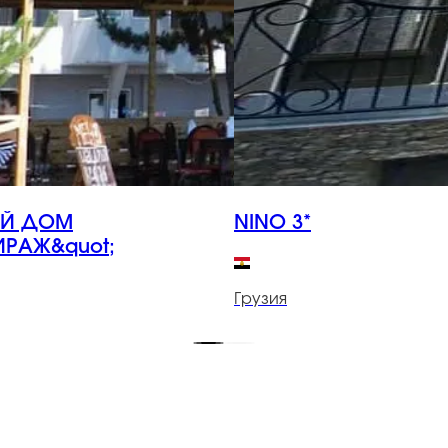
ОЙ ДОМ
NINO 3*
ИРАЖ&quot;
Грузия