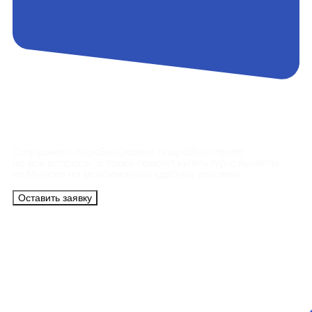
Контакты
Сотрудники АэроБелСервис подробно ответят
на все вопросы, а также помогут купить тур с вылетом
из Минска на максимально удобных условиях.
Оставить заявку