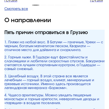
Грузия
Грузия
Смотреть все
О направлении
Пять причин отправиться в Грузию
1. Пляжи на любой вкус. В Батуми — галечные, Уреки — с
черным, богатым магнетитом песком, Квариати —
отличное место для дайвинга и снорклинга.
2. Горные лыжи. В Гудаури едут фристайлисты и
слаломщики и любители скоростных спусков. Бакуриани
считается лучшим спортивным куротром, а Годердзи —
самый снежный.
3. Целебный воздух. В этой стране все является
лечебным — горный воздух, климат, минеральные и
грязевые источники. Именно здесь производится
легендарная минералка «Боржоми».
4. Чудеса архитектуры. Можно увидеть пещерные
монастыри и горные крепости, невероятные дворцы и
«парящие» в воздухе поселения.