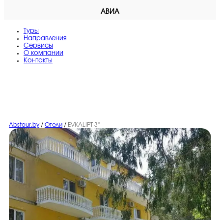
АВИА
Туры
Направления
Сервисы
O компании
Контакты
Abstour.by
/
Отели
/
EVKALIPT 3*