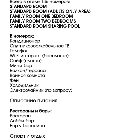
Всего в отеле 136 номеров:
STANDARD ROOM
STANDARD ROOM (ADULTS ONLY AREA)
FAMILY ROOM ONE BEDROOM
FAMILY ROOM TWO BEDROOMS
STANDARD ROOM SHARING POOL
В номерах:
Кондиционер
Спутниковое/кабельное ТВ
Телефон
Wi-Fi интернет (бесплатно)
Сейф (платно)
Мини-бар
Балкон/терраса
Ванная комната
Фен
Холодильник
Электрочайник (по запросу)
Описание питания
Рестораны и бары:
Ресторан
Лобби-бар
Бар у бассейна
Спорт и отдых