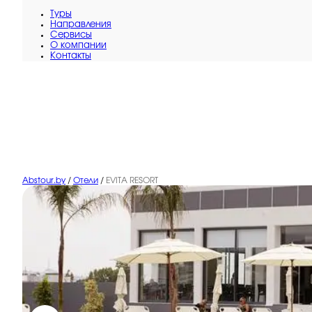
Туры
Направления
Сервисы
O компании
Контакты
Abstour.by
/
Отели
/
EVITA RESORT