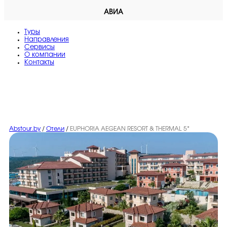
АВИА
Туры
Направления
Сервисы
O компании
Контакты
Abstour.by
/
Отели
/
EUPHORIA AEGEAN RESORT & THERMAL 5*