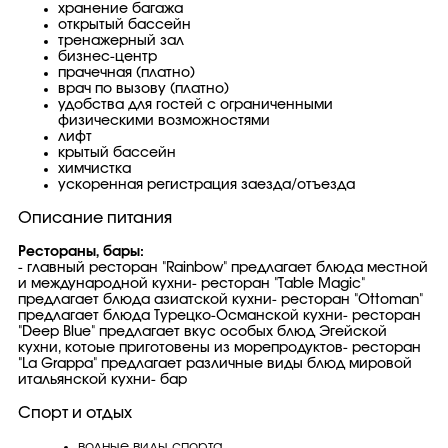
хранение багажа
открытый бассейн
тренажерный зал
бизнес-центр
прачечная (платно)
врач по вызову (платно)
удобства для гостей с ограниченными
физическими возможностями
лифт
крытый бассейн
химчистка
ускоренная регистрация заезда/отъезда
Описание питания
Рестораны, бары:
- главный ресторан "Rainbow" предлагает блюда местной
и международной кухни- ресторан "Table Magic"
предлагает блюда азиатской кухни- ресторан "Ottoman"
предлагает блюда Турецко-Османской кухни- ресторан
"Deep Blue" предлагает вкус особых блюд Эгейской
кухни, котоые приготовены из морепродуктов- ресторан
"La Grappa" предлагает различные виды блюд мировой
итальянской кухни- бар
Спорт и отдых
водные виды спорта