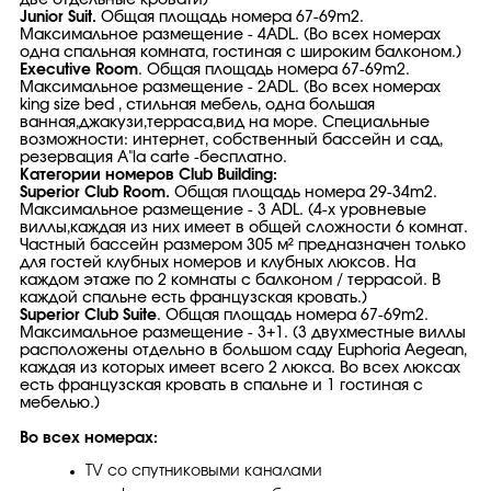
две отдельные кровати)
Junior Suit.
Общая площадь номера 67-69m2.
Максимальное размещение - 4ADL. (Во всех номерах
одна спальная комната, гостиная с широким балконом.)
Executive Room
. Общая площадь номера 67-69m2.
Максимальное размещение - 2ADL. (Во всех номерах
king size bed , стильная мебель, одна большая
ванная,джакузи,терраса,вид на море. Специальные
возможности: интернет, собственный бассейн и сад,
резервация A"la carte -бесплатно.
Категории номеров Club Building:
Superior Club Room.
Общая площадь номера 29-34m2.
Максимальное размещение - 3 ADL. (4-х уровневые
виллы,каждая из них имеет в общей сложности 6 комнат.
Частный бассейн размером 305 м² предназначен только
для гостей клубных номеров и клубных люксов. На
каждом этаже по 2 комнаты с балконом / террасой. В
каждой спальне есть французская кровать.)
Superior Club Suite
. Общая площадь номера 67-69m2.
Максимальное размещение - 3+1. (3 двухместные виллы
расположены отдельно в большом саду Euphoria Aegean,
каждая из которых имеет всего 2 люкса. Во всех люксах
есть французская кровать в спальне и 1 гостиная с
мебелью.)
Во всех номерах:
TV со спутниковыми каналами