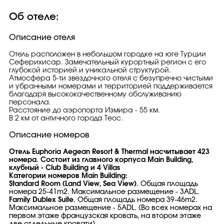
Об отеле:
Описание отеля
Отель расположен в небольшом городке на юге Турции
Сеферихисар. Замечательный курортный регион с его
глубокой историей и уникальной структурой.
Атмосфера 5-ти звездочного отеля с безупречно чистыми
и убранными номерами и территорией поддерживается
благодаря высококачественному обслуживанию
персонала.
Расстояние до аэропорта Измира - 55 км.
В 2 км от античного города Теос.
Описание номеров
Отель Euphoria Aegean Resort & Thermal насчитывает 423
номера. Состоит из главного корпуса Main Building,
клубный - Club Building и 4 Villas
Категории номеров Main Building:
Standard Room (Land View, Sea View)
. Общая площадь
номера 25-41m2. Максимальное размещение - 3ADL.
Family Dublex Suite
. Общая площадь номера 39-46m2.
Максимальное размещение - 5ADL. (Во всех номерах на
первом этаже французская кровать, на втором этаже