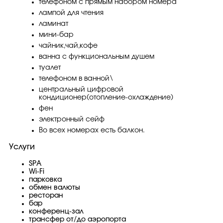
телефоном с прямым набором номера
лампой для чтения
ламинат
мини-бар
чайник,чай,кофе
ванна с функциональным душем
туалет
телефоном в ванной\
центральный цифровой
кондиционер(отопление-охлаждение)
фен
электронный сейф
Во всех номерах есть балкон.
Услуги
SPA
Wi-Fi
парковка
обмен валюты
ресторан
бар
конференц-зал
трансфер от/до аэропорта