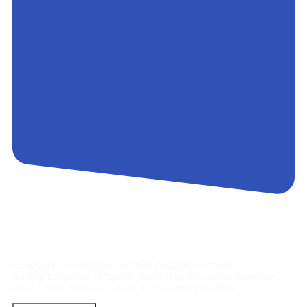
Контакты
Сотрудники АэроБелСервис подробно ответят
на все вопросы, а также помогут купить тур с вылетом
из Минска на максимально удобных условиях.