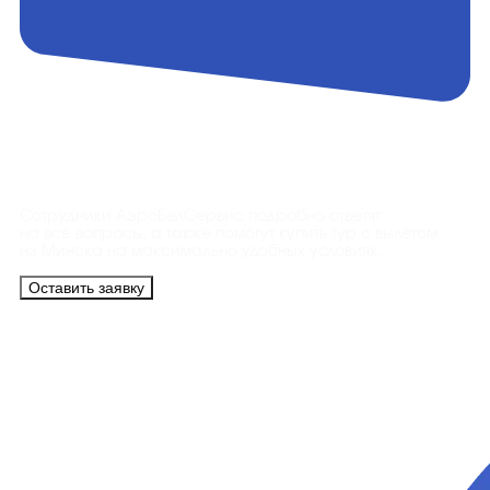
Контакты
Сотрудники АэроБелСервис подробно ответят
на все вопросы, а также помогут купить тур с вылетом
из Минска на максимально удобных условиях.
Оставить заявку