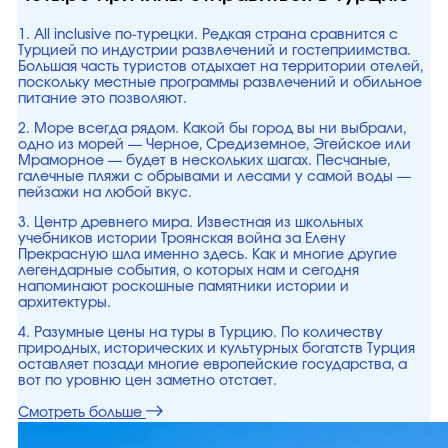
1. All inclusive по-турецки. Редкая страна сравнится с
Турцией по индустрии развлечений и гостеприимства.
Большая часть туристов отдыхает на территории отелей,
поскольку местные программы развлечений и обильное
питание это позволяют.
2. Море всегда рядом. Какой бы город вы ни выбрали,
одно из морей — Черное, Средиземное, Эгейское или
Мраморное — будет в нескольких шагах. Песчаные,
галечные пляжи с обрывами и лесами у самой воды —
пейзажи на любой вкус.
3. Центр древнего мира. Известная из школьных
учебников истории Троянская война за Елену
Прекрасную шла именно здесь. Как и многие другие
легендарные события, о которых нам и сегодня
напоминают роскошные памятники истории и
архитектуры.
4. Разумные цены на туры в Турцию. По количеству
природных, исторических и культурных богатств Турция
оставляет позади многие европейские государства, а
вот по уровню цен заметно отстает.
Смотреть больше