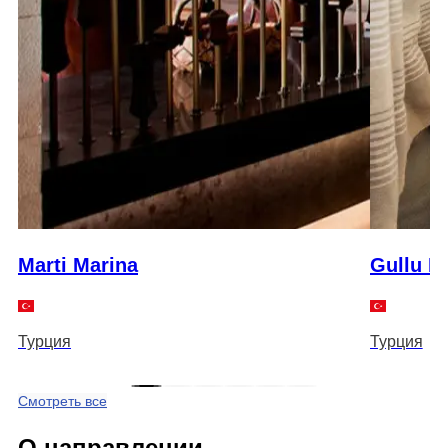
Marti Marina
Gullu K
Турция
Турция
Смотреть все
О направлении