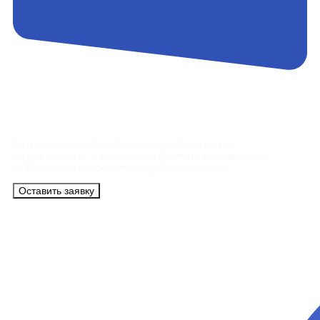
Контакты
Сотрудники АэроБелСервис подробно ответят
на все вопросы, а также помогут купить тур с вылетом
из Минска на максимально удобных условиях.
Оставить заявку