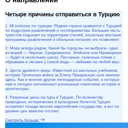
Четыре причины отправиться в Турцию
1. All inclusive по-турецки. Редкая страна сравнится с Турцией
по индустрии развлечений и гостеприимства. Большая часть
туристов отдыхает на территории отелей, поскольку местные
программы развлечений и обильное питание это позволяют.
2. Море всегда рядом. Какой бы город вы ни выбрали, одно
из морей — Черное, Средиземное, Эгейское или Мраморное
— будет в нескольких шагах. Песчаные, галечные пляжи с
обрывами и лесами у самой воды — пейзажи на любой вкус.
3. Центр древнего мира. Известная из школьных учебников
истории Троянская война за Елену Прекрасную шла именно
здесь. Как и многие другие легендарные события, о которых
нам и сегодня напоминают роскошные памятники истории и
архитектуры.
4. Разумные цены на туры в Турцию. По количеству
природных, исторических и культурных богатств Турция
оставляет позади многие европейские государства, а вот по
уровню цен заметно отстает.
Смотреть больше