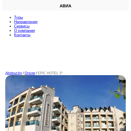
АВИА
Туры
Направления
Сервисы
O компании
Контакты
Abstour.by
/
Отели
/
EPIC HOTEL 3*