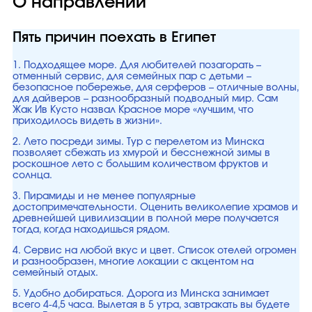
О направлении
Пять причин поехать в Египет
1. Подходящее море. Для любителей позагорать –
отменный сервис, для семейных пар с детьми –
безопасное побережье, для серферов – отличные волны,
для дайверов – разнообразный подводный мир. Сам
Жак Ив Кусто назвал Красное море «лучшим, что
приходилось видеть в жизни».
2. Лето посреди зимы. Тур с перелетом из Минска
позволяет сбежать из хмурой и бесснежной зимы в
роскошное лето с большим количеством фруктов и
солнца.
3. Пирамиды и не менее популярные
достопримечательности. Оценить великолепие храмов и
древнейшей цивилизации в полной мере получается
тогда, когда находишься рядом.
4. Сервис на любой вкус и цвет. Список отелей огромен
и разнообразен, многие локации с акцентом на
семейный отдых.
5. Удобно добираться. Дорога из Минска занимает
всего 4-4,5 часа. Вылетая в 5 утра, завтракать вы будете