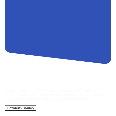
Контакты
Сотрудники АэроБелСервис подробно ответят
на все вопросы, а также помогут купить тур с вылетом
из Минска на максимально удобных условиях.
Оставить заявку