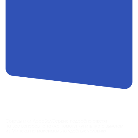
Контакты
Сотрудники АэроБелСервис подробно ответят
на все вопросы, а также помогут купить тур с вылетом
из Минска на максимально удобных условиях.