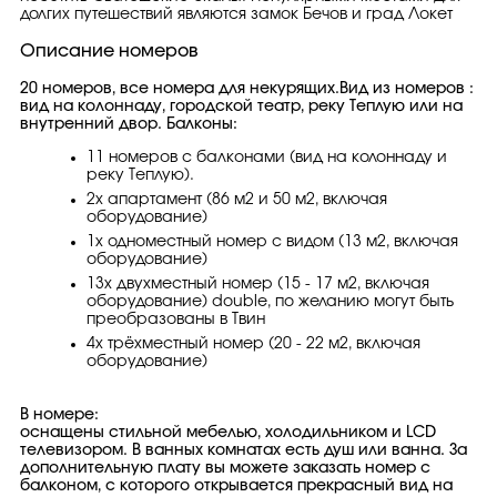
долгих путешествий являются замок Бечов и град Локет
Описание номеров
20 номеров, все номера для некурящих.Вид из номеров :
вид на колоннаду, городской театр, реку Теплую или на
внутренний двор. Балконы:
11 номеров с балконами (вид на колоннаду и
реку Теплую).
2x апартамент (86 м2 и 50 м2, включая
оборудование)
1x одноместный номер с видом (13 м2, включая
оборудование)
13x двухместный номер (15 - 17 м2, включая
оборудование) double, по желанию могут быть
преобразованы в Твин
4x трёхместный номер (20 - 22 м2, включая
оборудование)
В номере:
оснащены стильной мебелью, холодильником и LCD
телевизором. В ванных комнатах есть душ или ванна. За
дополнительную плату вы можете заказать номер с
балконом, с которого открывается прекрасный вид на