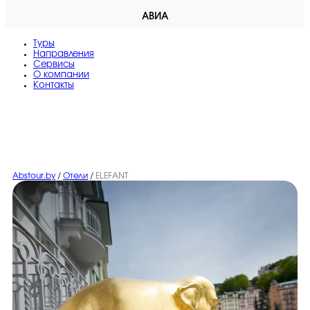
АВИА
Туры
Направления
Сервисы
O компании
Контакты
Abstour.by
/
Отели
/
ELEFANT