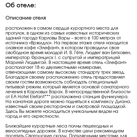
Об отеле:
Описание отеля
расположен в самом сердце курортного места для
прогулок, в одном из самых известных исторических
зданий города Карловы Вары – всего в 100 метрах от
источника «Вржидло». На первом этаже отеля находится
славное кафе «Элефант», в котором проводили свое
свободное время молодой И. В. Гёте, Людвиг ван Бетховен,
император Франциск I. с супругой и императрицей
Марией Людвигой. В настоящее время отель «Элефант»
располагает 18-ю двухместными номерами,
отвечающими самому высокому стандарту трех звезд.
Благодаря своему расположению отель предоставляет
своим гостям возможность соблюдать специальный
питьевой режим, который является основой санаторного
лечения в Карловых Варах. В непосредственной близости
от EA Hotel Elefant*** расположена станция фуникулера.
На канатная дороге можно подняться к комплексу Диана,
известный своим рестораном и смотровой площадкой.
Здесь Вы можете насладиться уникальным видом на
город и его окрестности.
Ближайшие курортные леса полны пешеходных и
велосипедных дорожек. В качестве цели рекомендуем
посетить Сватошские скалы. Популярными местами для