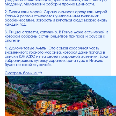
увидеть каналы Венеции, руины Колизея, Сикстинскую
Мадонну, Миланский собор и прочие ценности.
2. Пляжи пяти морей. Страну омывает сразу пять морей.
Каждый регион отличается уникальными пляжными
особенностями. Загорать и купаться сюда можно ехать
каждый год.
3. Пицца, спагетти, капучино. В Генуе даже есть музей, в
котором собраны сотни рецептов приправ и соусов к
спагетти.
4. Доломитовые Альпы. Это самая красочная часть
знаменитого горного массива, которая даже попала в
списки ЮНЕСКО из-за своей природной эстетики. Если
забронировать путевку заранее, цена тура в Италию
будет не такой «кусачей».
Смотреть больше