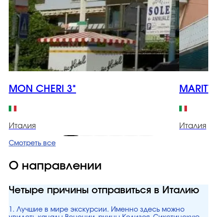
MON CHERI 3*
MARITTI
Италия
Италия
Смотреть все
О направлении
Четыре причины отправиться в Италию
1. Лучшие в мире экскурсии. Именно здесь можно