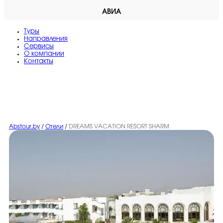
АВИА
Туры
Направления
Сервисы
O компании
Контакты
Abstour.by
/
Отели
/
DREAMS VACATION RESORT SHARM