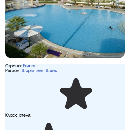
Страна:
Египет
Регион:
Шарм- эль- Шейх
Класс отеля: