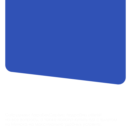
Контакты
Сотрудники АэроБелСервис подробно ответят
на все вопросы, а также помогут купить тур с вылетом
из Минска на максимально удобных условиях.