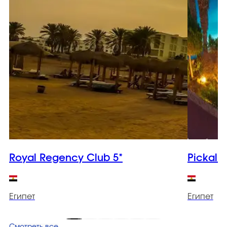
Royal Regency Club 5*
Pickalba
Египет
Египет