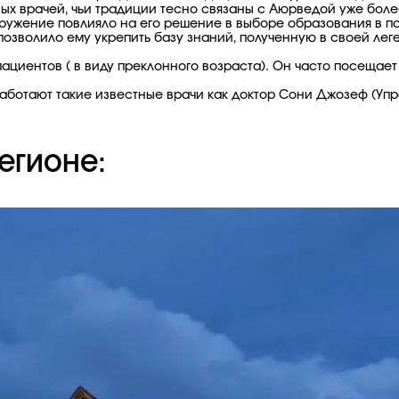
ых врачей, чьи традиции тесно связаны с Аюрведой уже более
кружение повлияло на его решение в выборе образования в п
позволило ему укрепить базу знаний, полученную в своей ле
ациентов ( в виду преклонного возраста). Он часто посещает
a работают такие известные врачи как доктор Сони Джозеф (
егионе: