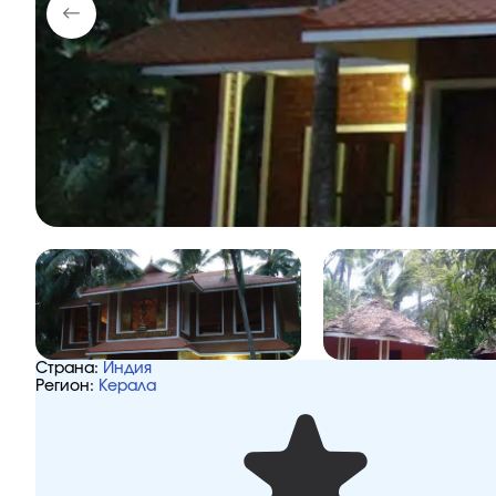
Страна:
Индия
Регион:
Керала