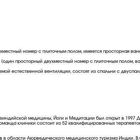
местный номер с плиточным полом, имеется просторная ванн
дин просторный двухместный номер с плиточным полом, ванн
мой естественной вентиляции, состоят из спальни с двуспал
ндийской медицины, Йоги и Медитации был открыт в 1997 Докт
команда клиники состоит из 52 квалифицированных терапевто
оров в области Аюрведического медицинского туризма Индии. 