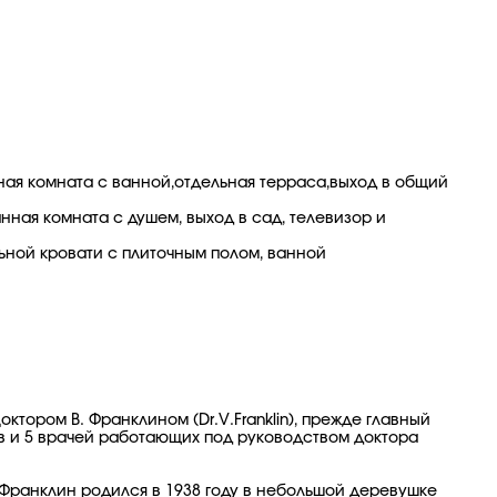
ая комната с ванной,отдельная терраса,выход в общий
ая комната с душем, выход в сад, телевизор и
ьной кровати с плиточным полом, ванной
ором В. Франклином (Dr.V.Franklin), прежде главный
в и 5 врачей работающих под руководством доктора
В.Франклин родился в 1938 году в небольшой деревушке