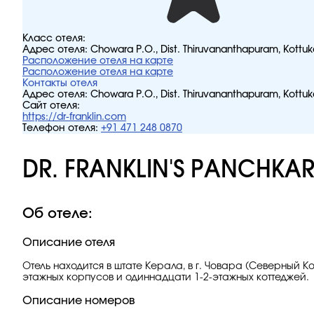
Класс отеля:
Адрес отеля:
Chowara P.O., Dist. Thiruvananthapuram, Kottuk
Расположение отеля на карте
Расположение отеля на карте
Контакты отеля
Адрес отеля:
Chowara P.O., Dist. Thiruvananthapuram, Kottuk
Сайт отеля:
https://dr-franklin.com
Телефон отеля:
+91 471 248 0870
DR. FRANKLIN'S PANCHKAR
Об отеле:
Описание отеля
Отель находится в штате Керала, в г. Човара (Северный Ко
этажных корпусов и одиннадцати 1-2-этажных коттеджей.
Описание номеров