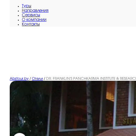
Туры
Направления
Сервисы
O компании
Контакты
Abstour.by
/
Отели
/
DR. FRANKLIN'S PANCHKARMA INSTITUTE & RESEARC