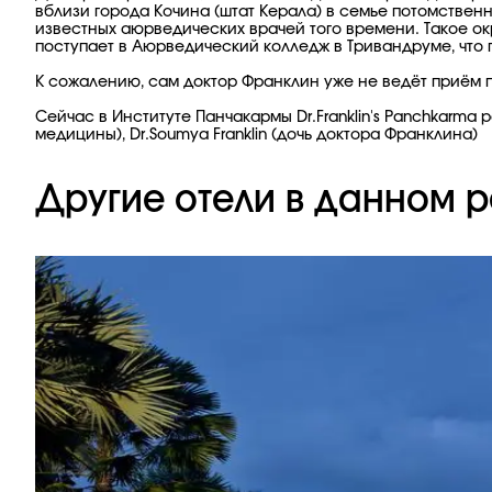
вблизи города Кочина (штат Керала) в семье потомственн
известных аюрведических врачей того времени. Такое о
поступает в Аюрведический колледж в Тривандруме, что 
К сожалению, сам доктор Франклин уже не ведёт приём п
Сейчас в Институте Панчакармы Dr.Franklin's Panchkarm
медицины), Dr.Soumya Franklin (дочь доктора Франклина)
Другие отели в данном р