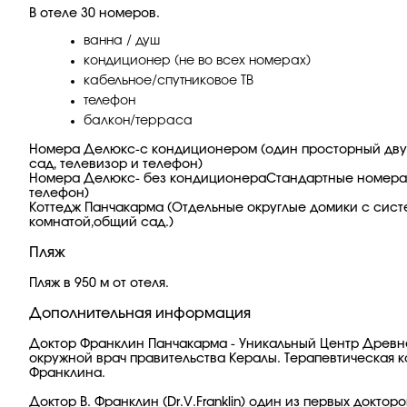
В отеле 30 номеров.
ванна / душ
кондиционер (не во всех номерах)
кабельное/спутниковое ТВ
телефон
балкон/терраса
Номера Делюкс-с кондиционером (один просторный двух
сад, телевизор и телефон)
Номера Делюкс- без кондиционераСтандартные номера (о
телефон)
Коттедж Панчакарма (Отдельные округлые домики с систе
комнатой,общий сад.)
Пляж
Пляж в 950 м от отеля.
Дополнительная информация
Доктор Франклин Панчакарма - Уникальный Центр Древнеи
окружной врач правительства Кералы. Терапевтическая 
Франклина.
Доктор В. Франклин (Dr.V.Franklin) один из первых докт