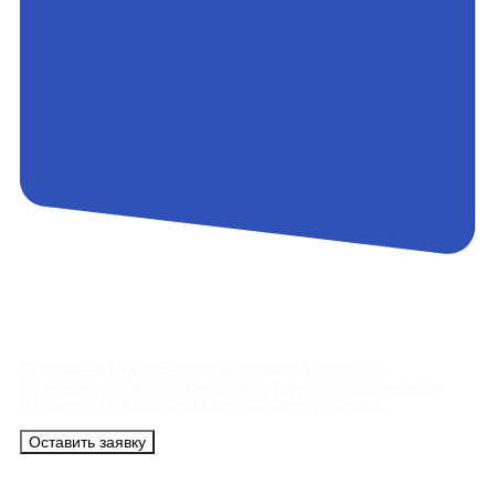
Контакты
Сотрудники АэроБелСервис подробно ответят
на все вопросы, а также помогут купить тур с вылетом
из Минска на максимально удобных условиях.
Оставить заявку