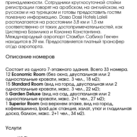
принадлежности. Сотрудники круглосуточной стойки
регистрации говорят на арабском, на английском, на
русском и на турецком и готовы предоставить гостям
полезную информацию. Dosso Dossi Hotels Laleli
располагается на расстоянии 3,8 км и 1,5 км
соответственно от таких достопримечательностей, как
Цистерна Базилика и Колонна Константина.
Международный аэропорт Стамбул Сабиха Гекчен
находится в 39 км. Предоставляется платный трансфер
от/до аэропорта.
Описание номеров
Состоит из одного 7-этажного здания. Всего 33 номера.
12
Economic Room
(без окна, двуспальная или 2
односпальные кровати, макс. 3 чел., 18 м2);
15
Standard Room
(вид на город, двуспальная или 2
односпальные кровати, макс. 3 чел., 22 м2);
5
Garden Deluxe
(вид на сад, двуспальная или 2
односпальные кровати, макс. 2+1 чел., 27 м2);
1
Superior Room
(на верхнем этаже, вид на город,
кофемашиина, Ipad-док станция, халат, утюг и гладильная
доска, балкон, макс. 2+1 чел., 34 м2).
Услуги