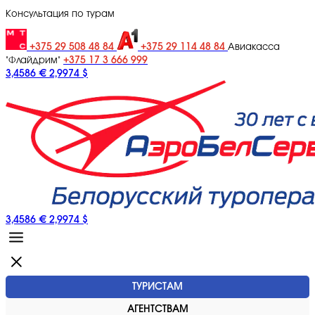
Консультация по турам
+375 29 508 48 84
+375 29 114 48 84
Авиакасса
+375 17 3 666 999
"Флайдрим"
3,4586 €
2,9974 $
3,4586 €
2,9974 $
ТУРИСТАМ
АГЕНТСТВАМ