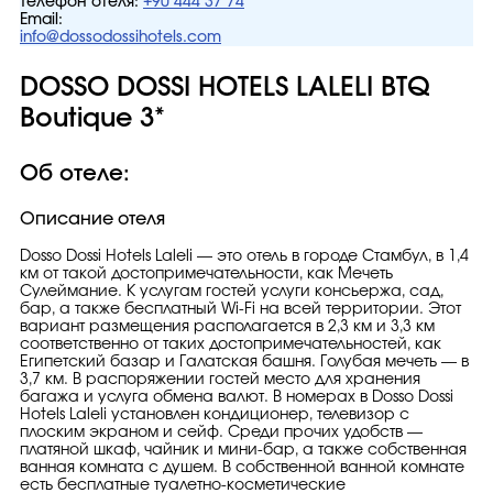
Телефон отеля:
+90 444 37 74
Email:
info@dossodossihotels.com
DOSSO DOSSI HOTELS LALELI BTQ
Boutique 3*
Об отеле:
Описание отеля
Dosso Dossi Hotels Laleli — это отель в городе Стамбул, в 1,4
км от такой достопримечательности, как Мечеть
Сулеймание. К услугам гостей услуги консьержа, сад,
бар, а также бесплатный Wi-Fi на всей территории. Этот
вариант размещения располагается в 2,3 км и 3,3 км
соответственно от таких достопримечательностей, как
Египетский базар и Галатская башня. Голубая мечеть — в
3,7 км. В распоряжении гостей место для хранения
багажа и услуга обмена валют. В номерах в Dosso Dossi
Hotels Laleli установлен кондиционер, телевизор с
плоским экраном и сейф. Среди прочих удобств —
платяной шкаф, чайник и мини-бар, а также собственная
ванная комната с душем. В собственной ванной комнате
есть бесплатные туалетно-косметические