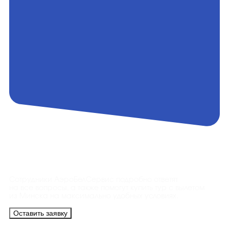
Контакты
Сотрудники АэроБелСервис подробно ответят
на все вопросы, а также помогут купить тур с вылетом
из Минска на максимально удобных условиях.
Оставить заявку