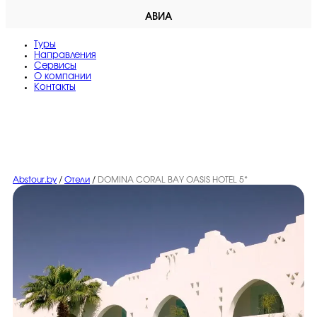
АВИА
Туры
Направления
Сервисы
O компании
Контакты
Abstour.by
/
Отели
/
DOMINA CORAL BAY OASIS HOTEL 5*