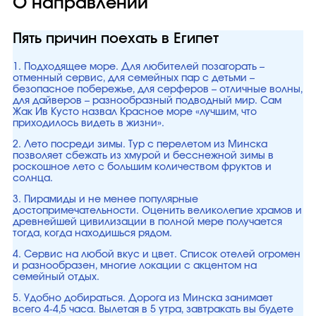
О направлении
Пять причин поехать в Египет
1. Подходящее море. Для любителей позагорать –
отменный сервис, для семейных пар с детьми –
безопасное побережье, для серферов – отличные волны,
для дайверов – разнообразный подводный мир. Сам
Жак Ив Кусто назвал Красное море «лучшим, что
приходилось видеть в жизни».
2. Лето посреди зимы. Тур с перелетом из Минска
позволяет сбежать из хмурой и бесснежной зимы в
роскошное лето с большим количеством фруктов и
солнца.
3. Пирамиды и не менее популярные
достопримечательности. Оценить великолепие храмов и
древнейшей цивилизации в полной мере получается
тогда, когда находишься рядом.
4. Сервис на любой вкус и цвет. Список отелей огромен
и разнообразен, многие локации с акцентом на
семейный отдых.
5. Удобно добираться. Дорога из Минска занимает
всего 4-4,5 часа. Вылетая в 5 утра, завтракать вы будете