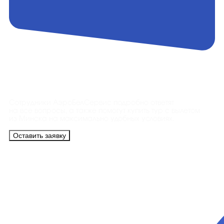
Контакты
Сотрудники АэроБелСервис подробно ответят
на все вопросы, а также помогут купить тур с вылетом
из Минска на максимально удобных условиях.
Оставить заявку