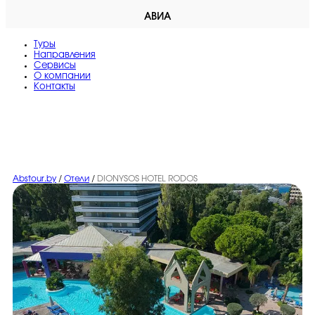
АВИА
Туры
Направления
Сервисы
O компании
Контакты
Abstour.by
/
Отели
/
DIONYSOS HOTEL RODOS