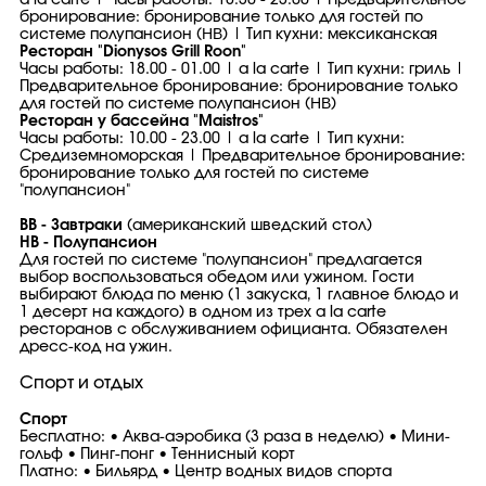
a la carte | Часы работы: 18.30 - 23.00 | Предварительное
бронирование: бронирование только для гостей по
системе полупансион (ΗΒ) | Тип кухни: мексиканская
Ресторан "Dionysos Grill Roon"
Часы работы: 18.00 - 01.00 | a la carte | Тип кухни: гриль |
Предварительное бронирование: бронирование только
для гостей по системе полупансион (ΗΒ)
Ресторан у бассейна "Maistros"
Часы работы: 10.00 - 23.00 | a la carte | Тип кухни:
Средиземноморская | Предварительное бронирование:
бронирование только для гостей по системе
"полупансион"
BB - Завтраки
(американский шведский стол)
HB - Полупансион
Для гостей по системе "полупансион" предлагается
выбор воспользоваться обедом или ужином. Гости
выбирают блюда по меню (1 закуска, 1 главное блюдо и
1 десерт на каждого) в одном из трех a la carte
ресторанов с обслуживанием официанта. Обязателен
дресс-код на ужин.
Спорт и отдых
Спорт
Бесплатно: • Аква-аэробика (3 раза в неделю) • Мини-
гольф • Пинг-понг • Теннисный корт
Платно: • Бильярд • Центр водных видов спорта