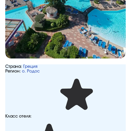
Страна:
Греция
Регион:
о. Родос
Класс отеля: