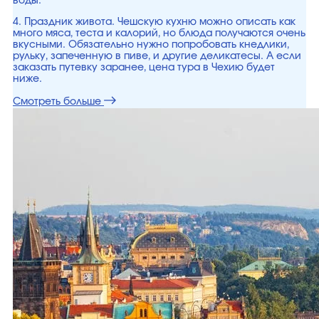
воды.
4. Праздник живота. Чешскую кухню можно описать как
много мяса, теста и калорий, но блюда получаются очень
вкусными. Обязательно нужно попробовать кнедлики,
рульку, запеченную в пиве, и другие деликатесы. А если
заказать путевку заранее, цена тура в Чехию будет
ниже.
Смотреть больше