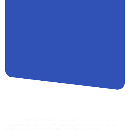
Контакты
Сотрудники АэроБелСервис подробно ответят
на все вопросы, а также помогут купить тур с вылетом
из Минска на максимально удобных условиях.