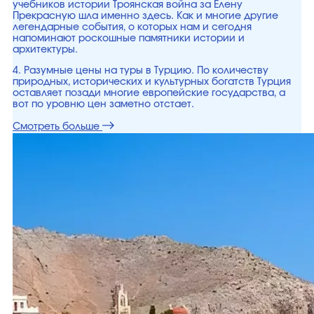
учебников истории Троянская война за Елену
Прекрасную шла именно здесь. Как и многие другие
легендарные события, о которых нам и сегодня
напоминают роскошные памятники истории и
архитектуры.
4. Разумные цены на туры в Турцию. По количеству
природных, исторических и культурных богатств Турция
оставляет позади многие европейские государства, а
вот по уровню цен заметно отстает.
Смотреть больше