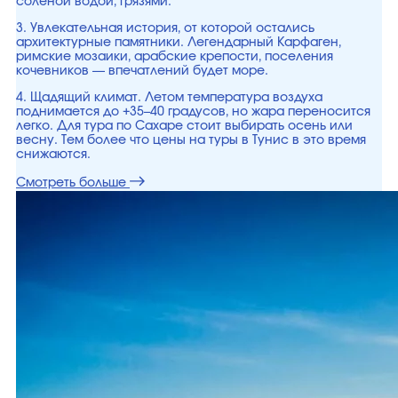
соленой водой, грязями.
3. Увлекательная история, от которой остались
архитектурные памятники. Легендарный Карфаген,
римские мозаики, арабские крепости, поселения
кочевников — впечатлений будет море.
4. Щадящий климат. Летом температура воздуха
поднимается до +35–40 градусов, но жара переносится
легко. Для тура по Сахаре стоит выбирать осень или
весну. Тем более что цены на туры в Тунис в это время
снижаются.
Смотреть больше