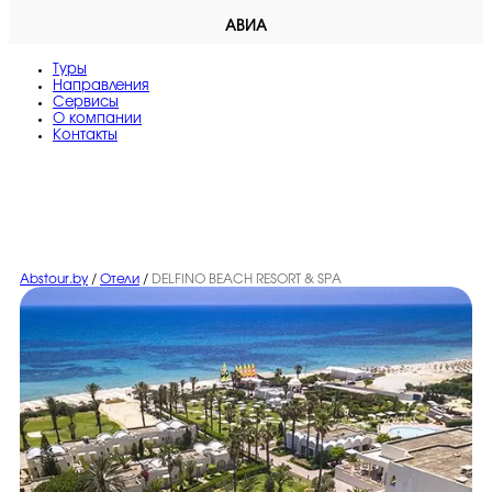
АВИА
Туры
Направления
Сервисы
O компании
Контакты
Abstour.by
/
Отели
/
DELFINO BEACH RESORT & SPA