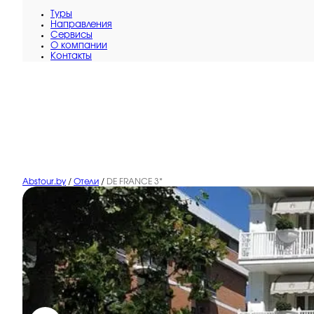
Туры
Направления
Сервисы
O компании
Контакты
Abstour.by
/
Отели
/
DE FRANCE 3*