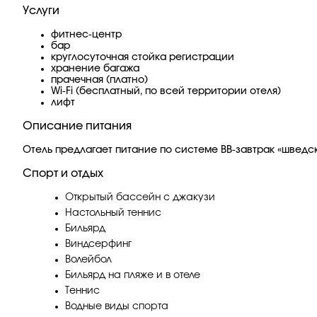
Услуги
фитнес-центр
бар
круглосуточная стойка регистрации
хранение багажа
прачечная (платно)
Wi-Fi (бесплатный, по всей территории отеля)
лифт
Описание питания
Отель предлагает питание по системе ВВ-завтрак «шведс
Спорт и отдых
Открытый бассейн с джакузи
Настольный теннис
Бильярд
Виндсерфинг
Волейбол
Бильярд на пляже и в отеле
Теннис
Водные виды спорта