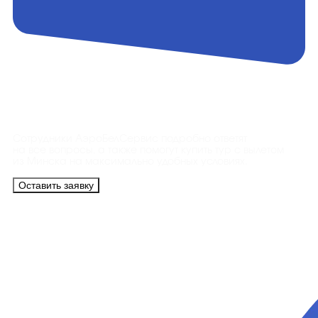
Контакты
Сотрудники АэроБелСервис подробно ответят
на все вопросы, а также помогут купить тур с вылетом
из Минска на максимально удобных условиях.
Оставить заявку