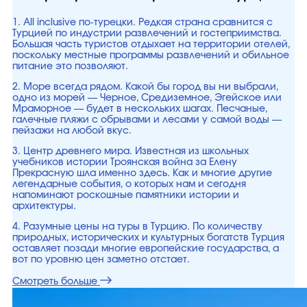
1. All inclusive по-турецки. Редкая страна сравнится с
Турцией по индустрии развлечений и гостеприимства.
Большая часть туристов отдыхает на территории отелей,
поскольку местные программы развлечений и обильное
питание это позволяют.
2. Море всегда рядом. Какой бы город вы ни выбрали,
одно из морей — Черное, Средиземное, Эгейское или
Мраморное — будет в нескольких шагах. Песчаные,
галечные пляжи с обрывами и лесами у самой воды —
пейзажи на любой вкус.
3. Центр древнего мира. Известная из школьных
учебников истории Троянская война за Елену
Прекрасную шла именно здесь. Как и многие другие
легендарные события, о которых нам и сегодня
напоминают роскошные памятники истории и
архитектуры.
4. Разумные цены на туры в Турцию. По количеству
природных, исторических и культурных богатств Турция
оставляет позади многие европейские государства, а
вот по уровню цен заметно отстает.
Смотреть больше