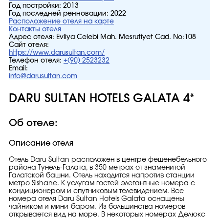
Год постройки:
2013
Год последней ренновации:
2022
Расположение отеля на карте
Контакты отеля
Адрес отеля:
Evliya Celebi Mah. Mesrutiyet Cad. No:108
Сайт отеля:
https://www.darusultan.com/
Телефон отеля:
+(90) 2523232
Email:
info@darusultan.com
DARU SULTAN HOTELS GALATA 4*
Об отеле:
Описание отеля
Отель Daru Sultan расположен в центре фешенебельного
района Тунель-Галата, в 350 метрах от знаменитой
Галатской башни. Отель находится напротив станции
метро Sishane. К услугам гостей элегантные номера с
кондиционером и спутниковым телевидением. Все
номера отеля Daru Sultan Hotels Galata оснащены
чайником и мини-баром. Из большинства номеров
открывается вид на море. В некоторых номерах Делюкс