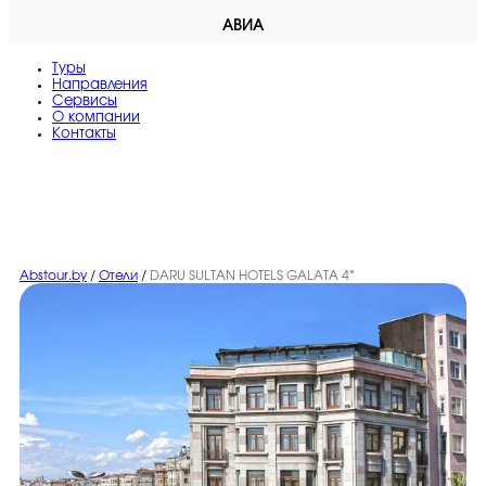
АВИА
Туры
Направления
Сервисы
O компании
Контакты
Abstour.by
/
Отели
/
DARU SULTAN HOTELS GALATA 4*