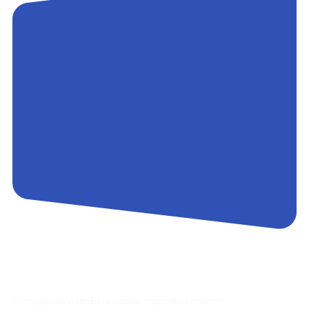
Контакты
Сотрудники АэроБелСервис подробно ответят