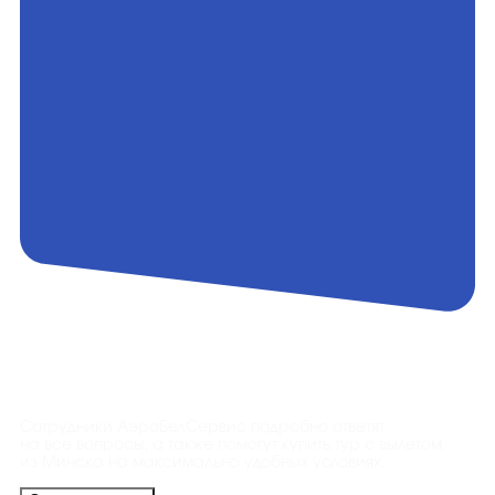
Контакты
Сотрудники АэроБелСервис подробно ответят
на все вопросы, а также помогут купить тур с вылетом
из Минска на максимально удобных условиях.