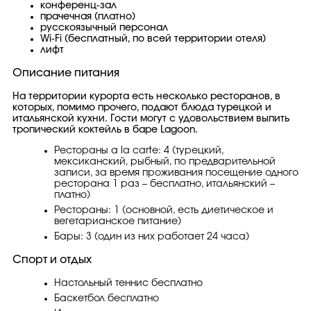
конференц-зал
прачечная (платно)
русскоязычный персонал
Wi-Fi (бесплатный, по всей территории отеля)
лифт
Описание питания
На территории курорта есть несколько ресторанов, в
которых, помимо прочего, подают блюда турецкой и
итальянской кухни. Гости могут с удовольствием выпить
тропический коктейль в баре Lagoon.
Рестораны a la carte: 4 (турецкий,
мексиканский, рыбный, по предварительной
записи, за время проживания посещение одного
ресторана 1 раз – бесплатно, итальянский –
платно)
Рестораны: 1 (основной, есть диетическое и
вегетарианское питание)
Бары: 3 (один из них работает 24 часа)
Спорт и отдых
Настольный теннис бесплатно
Баскетбол бесплатно