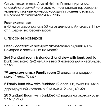
Отель входит в сеть Crystal Hotels. Рекомендуем для
спокойного семейного отдыха. Компактная территория,
уютные стильные номера, хороший уровень сервиса.
Широкий песчано-галечный пляж.
Расположение:
в 40 км от аэропорта, в 50 км от центра г. Анталья, в 11 км
от г. Серик, на берегу моря.
Описание номеров
Отель состоит из четырех пятиэтажных зданий (60%
номеров с частичным на море):
264
S
tandard room & standard land view with bunk bed
(c
bunk bed макс. 2+2 чел.), из них 3 номера для инвалидов,
27 м2
79
двухкомнатных Family room
(2 спальни с дверью,
макс. 4 чел., 40 м2)
5
Family land view with Bunkbed
(2 спальни, одна из них с
двухъярусной кроватью, 2+3 или 3+2 чел., 40 м2)
20
Standard Room with Bunkbed
(С видом на окрестности,
27 м² / 2+2)