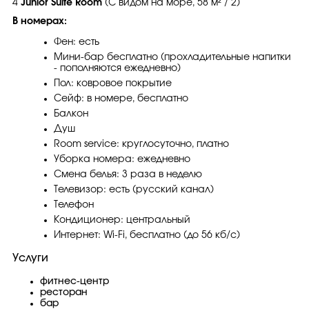
4
Junior Suite Room
(С видом на море, 58 м² / 2)
В номерах:
Фен: есть
Мини-бар бесплатно (прохладительные напитки
- пополняются ежедневно)
Пол: ковровое покрытие
Сейф: в номере, бесплатно
Балкон
Душ
Room service: круглосуточно, платно
Уборка номера: ежедневно
Смена белья: 3 раза в неделю
Телевизор: есть (русский канал)
Телефон
Кондиционер: центральный
Интернет: Wi-Fi, бесплатно (до 56 кб/с)
Услуги
фитнес-центр
ресторан
бар