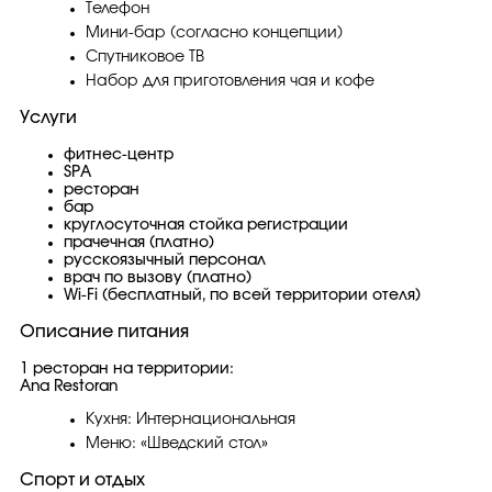
Телефон
Мини-бар (согласно концепции)
Спутниковое ТВ
Набор для приготовления чая и кофе
Услуги
фитнес-центр
SPA
ресторан
бар
круглосуточная стойка регистрации
прачечная (платно)
русскоязычный персонал
врач по вызову (платно)
Wi-Fi (бесплатный, по всей территории отеля)
Описание питания
1 ресторан на территории:
Ana Restoran
Кухня: Интернациональная
Меню: «Шведский стол»
Спорт и отдых