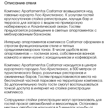
Описание отеля
Комплекс Apartamentos Costamar возвышается над
гаванью курорта Лос-Кристианос. К услугам гостей
круглосуточная стойка регистрации, лаундж-бар и
терраса для загара с видом на приморскую
набережную и Атлантический океан. Гостям
предлагается размещение в светлых апартаментах с
меблированным балконом.
Интерьер апартаментов комплекса Costamar оформлен в
строгом функциональном стиле и теплых
средиземноморских тонах. В числе удобств всех
апартаментов — гостиная зона, собственная ванная
комната и мини-кухня с холодильником и кофеваркой.
Комплекс Apartamentos Costamar находится в центре
курортного городка Лос-Кристианос, в 500 метрах от
туристического бюро, различных ресторанов и
оживленных баров. Гостям предоставляются места на
бесплатной частной парковке на территории комплекса.
За дополнительную плату гости смогут воспользоваться
точкой доступа в интернет на стойке регистрации
комплекса.
Сотрудники стойки регистрации могут организовать для
гостей прокат автомобилей и велосипедов. Остановка
местных автобусов находится в 5 минутах ходьбы от