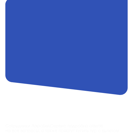
Контакты
Сотрудники АэроБелСервис подробно ответят
на все вопросы, а также помогут купить тур с вылетом