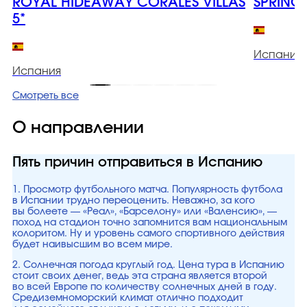
ROYAL HIDEAWAY CORALES VILLAS
SPRING
5*
Испания
Испания
Смотреть все
О направлении
Пять причин отправиться в Испанию
1. Просмотр футбольного матча. Популярность футбола
в Испании трудно переоценить. Неважно, за кого
вы болеете — «Реал», «Барселону» или «Валенсию», —
поход на стадион точно запомнится вам национальным
колоритом. Ну и уровень самого спортивного действия
будет наивысшим во всем мире.
2. Солнечная погода круглый год. Цена тура в Испанию
стоит своих денег, ведь эта страна является второй
во всей Европе по количеству солнечных дней в году.
Средиземноморский климат отлично подходит