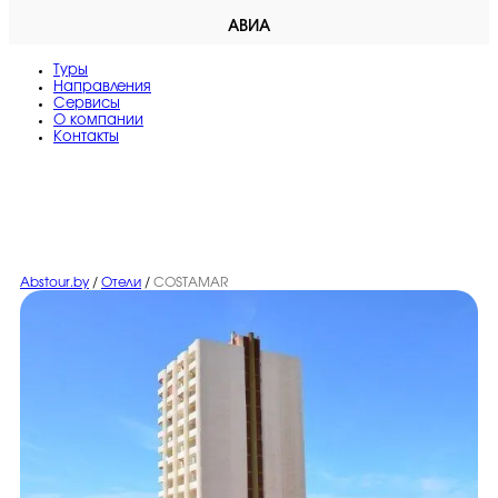
АВИА
Туры
Направления
Сервисы
O компании
Контакты
Abstour.by
/
Отели
/
COSTAMAR