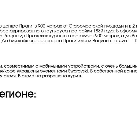
центре Праги, в 900 метрах от Староместской площади и в 2 м
реставрированного таунхауса постройки 1889 года. В оформл
n Prague до Пражских курантов составляет 900 метров, а до 
До ближайшего аэропорта Праги имени Вацлава Гавела — 12 к
м, совместимым с мобильными устройствами, с очень большим
я/кофе украшены элементами Swarovski. В собственной ванно
 отеля. В отеле не разрешено курить.
егионе: