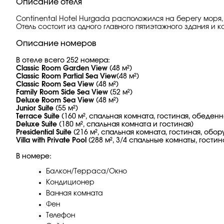
Описание отеля
Continental Hotel Hurgada расположился на берегу моря,
Отель состоит из одного главного пятиэтажного здания и 
Описание номеров
В отеле всего 252 номера:
Classic Room Garden View
(48 м²)
Classic Room Partial Sea View
(48 м²)
Classic Room Sea View
(48 м²)
Family Room Side Sea View
(52 м²)
Deluxe Room Sea View
(48 м²)
Junior Suite
(55 м²)
Terrace Suite
(160 м², спальная комната, гостиная, обеденн
Deluxe Suite
(180 м², спальная комната и гостиная)
Presidential Suite
(216 м², спальная комната, гостиная, обо
Villa with Private Pool
(288 м², 3/4 спальные комнаты, гост
В номере:
Балкон/Терраса/Окно
Кондиционер
Ванная комната
Фен
Телефон