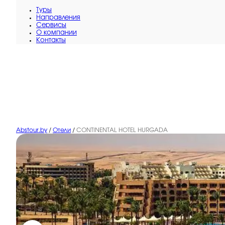
Туры
Направления
Сервисы
O компании
Контакты
Abstour.by
/
Отели
/
CONTINENTAL HOTEL HURGADA