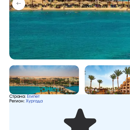
Страна:
Египет
Регион:
Хургада