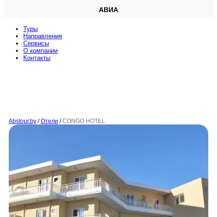
АВИА
Туры
Направления
Сервисы
O компании
Контакты
Abstour.by
/
Отели
/
CONGO HOTEL