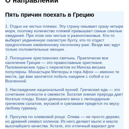
О направлении
Пять причин поехать в Грецию
1. Отдых на чистых пляжах. Эту страну омывает сразу четыре
моря, поэтому количество пляжей превышает самые смелые
ожидания. При этом они чистые и разноплановые. Кто-то
выберет уединенную скалистую бухту, кто-то отдаст
предпочтение оживленному песочному раю. Везде вас ждут
только положительные эмоции.
2. Посещение христианских святынь. Практически все
население Греции — это православные христиане.
Паломнические туры с перелетом из Минска весьма
популярны. Монастыри Метеоры и гора Афон — именно те
места, где вам захочется побыть наедине с собой и со
Вселенной.
3. Наслаждение национальной кухней. Греческая еда — это
сочетание сочности и свежести. Богатая южная природа дает
богатые плоды. Бокал домашнего вина с легендарным
греческим салатом, мусакой и сувлаками придется по вкусу
любому гурману.
4. Прогулка по оливковой роще. Олива — не просто дерево,
но древний символ эллинов. Из него делают мыло и масло
высочайшего качества. Кстати, это отличный вариант для