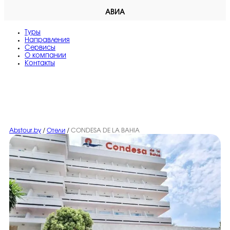
АВИА
Туры
Направления
Сервисы
O компании
Контакты
Abstour.by
/
Отели
/
CONDESA DE LA BAHIA