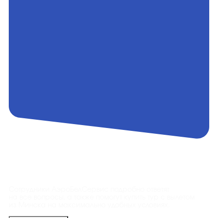
Контакты
Сотрудники АэроБелСервис подробно ответят
на все вопросы, а также помогут купить тур с вылетом
из Минска на максимально удобных условиях.