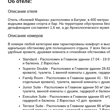
Об отеле:
Описание отеля
Отель «Колизей Марина» расположен в Батуми, в 400 метрах о
водными видами спорта и бар. На территории обустроена бес
дельфинария составляет 1,6 км, а до Археологического музе
Описание номеров
В номере любой категории вам гарантированы комфорт и выс
идеальную обстановку для полноценного отдыха. У всех без
удобные кровати, душевая комната и спокойная обстановка об
Standard - Расположен в Главном здании 17.04 - 19.5
и балкона. 2 Взрослых
Superior Double - Расположен в Главном здании 28,82
кровати), туалета, 1 ванной комнаты с душем, гардер
Family Room - Расположен в Главном здании 41 - 50 
отдельные кровати), туалета, ванной комнаты с душе
Junior Suite - Расположен в Главном здании 50 м² (в
туалета, ванной комнаты с душем, гардероб и балкон
Executive Suite - Расположен в Главном здании 65 м²
гардероб и балкона. 2 Взрослых +2 доп. кровати
Terrace Suite - Расположен в Главном здании 86 м²(вк
ванной комнаты с душем, гардероб и терраса. 2 Взро