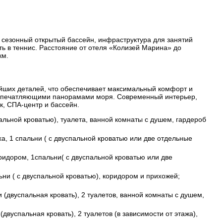
, сезонный открытый бассейн, инфраструктура для занятий
ь в теннис. Расстояние от отеля «Колизей Марина» до
км.
йших деталей, что обеспечивает максимальный комфорт и
я впечатляющими панорамами моря. Современный интерьер,
к, СПА-центр и бассейн.
спальной кроватью), туалета, ванной комнаты с душем, гардероб
ха, 1 спальни ( с двуспальной кроватью или две отдельные
оридором, 1спальни( с двуспальной кроватью или две
льни ( с двуспальной кроватью), коридором и прихожей;
и (двуспальная кровать), 2 туалетов, ванной комнаты с душем,
(двуспальная кровать), 2 туалетов (в зависимости от этажа),