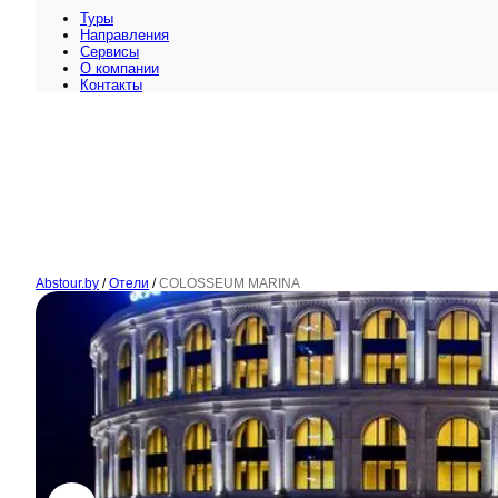
Туры
Направления
Сервисы
O компании
Контакты
Abstour.by
/
Отели
/
COLOSSEUM MARINA