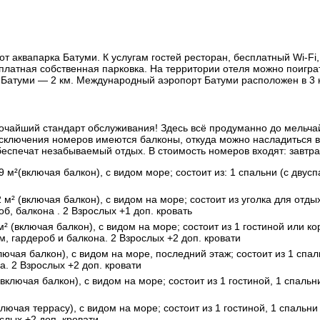
т аквапарка Батуми. К услугам гостей ресторан, бесплатный Wi-Fi
платная собственная парковка. На территории отеля можно поиграт
я Батуми — 2 км. Международный аэропорт Батуми расположен в 3 
очайший стандарт обслуживания! Здесь всё продуманно до мельча
 исключения номеров имеются балконы, откуда можно насладитьс
еспечат незабываемый отдых. В стоимость номеров входят: завтра
9 м²(включая балкон), с видом море; состоит из: 1 спальни (с дву
 м² (включая балкон), с видом на море; состоит из уголка для отды
об, балкона . 2 Взрослых +1 доп. кровать
м² (включая балкон), с видом на море; состоит из 1 гостиной или к
м, гардероб и балкона. 2 Взрослых +2 доп. кровати
ключая балкон), с видом на море, последний этаж; состоит из 1 спа
а. 2 Взрослых +2 доп. кровати
(включая балкон), с видом на море; состоит из 1 гостиной, 1 спальн
лючая террасу), с видом на море; состоит из 1 гостиной, 1 спальни 
слых +2 доп. кровати