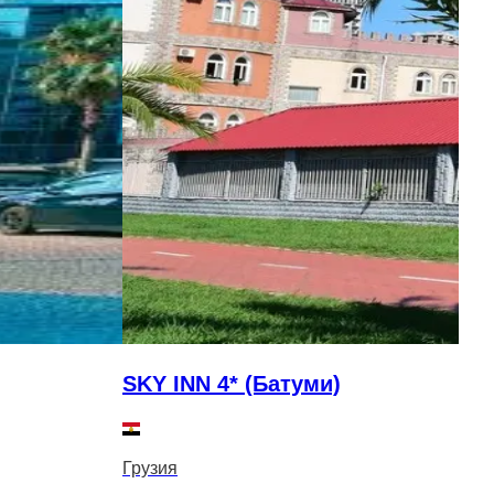
SKY INN 4* (Батуми)
S
Грузия
Г