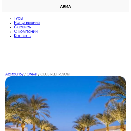
АВИА
Туры
Направления
Сервисы
O компании
Контакты
Abstour.by
/
Отели
/
CLUB REEF RESORT