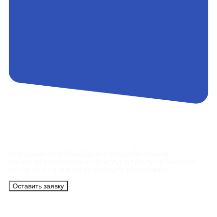
Контакты
Сотрудники АэроБелСервис подробно ответят
на все вопросы, а также помогут купить тур с вылетом
из Минска на максимально удобных условиях.
Оставить заявку