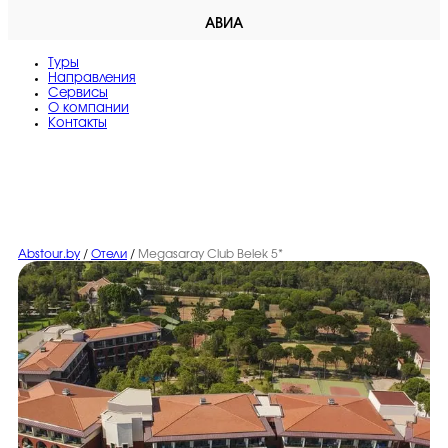
АВИА
Туры
Направления
Сервисы
O компании
Контакты
Abstour.by
/
Отели
/
Megasaray Club Belek 5*