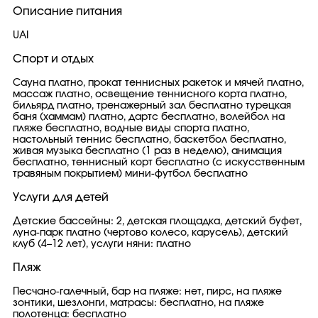
Описание питания
UAI
Спорт и отдых
Сауна платно, прокат теннисных ракеток и мячей платно,
массаж платно, освещение теннисного корта платно,
бильярд платно, тренажерный зал бесплатно турецкая
баня (хаммам) платно, дартс бесплатно, волейбол на
пляже бесплатно, водные виды спорта платно,
настольный теннис бесплатно, баскетбол бесплатно,
живая музыка бесплатно (1 раз в неделю), анимация
бесплатно, теннисный корт бесплатно (с искусственным
травяным покрытием) мини-футбол бесплатно
Услуги для детей
Детские бассейны: 2, детская площадка, детский буфет,
луна-парк платно (чертово колесо, карусель), детский
клуб (4–12 лет), услуги няни: платно
Пляж
Песчано-галечный, бар на пляже: нет, пирс, на пляже
зонтики, шезлонги, матрасы: бесплатно, на пляже
полотенца: бесплатно