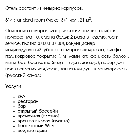
Отель состоит из четырех корпусов:
2
314 standard room (макс. 3+1 чел., 21 м
).
Описание номера: электрический чайник, сейф: в
номере: платно, смена белья: 2 раза в неделю, room
service: платно (00:00-07:00), кондиционер:
индивидуальный, уборка номера: ежедневно, телефон,
пол: ковровое покрытие (или ламинат), фен: есть, балкон,
мини-бар бесплатно (вода – в день заезда), набор для
приготовления чая/кофе, ванна или душ, телевизор: есть
(русский канал)
Услуги
SPA
ресторан
бар
открытый бассейн
прачечная (платно)
врач по вызову (платно)
бесплатный Wi-Fi
водные горки