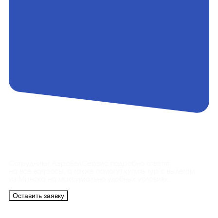
Контакты
Сотрудники АэроБелСервис подробно ответят
на все вопросы, а также помогут купить тур с вылетом
из Минска на максимально удобных условиях.
Оставить заявку