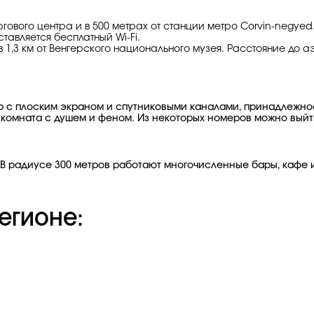
торгового центра и в 500 метрах от станции метро Corvin-negye
авляется бесплатный Wi-Fi.
 и в 1,3 км от Венгерского национального музея. Расстояние д
р с плоским экраном и спутниковыми каналами, принадлежност
 комната с душем и феном. Из некоторых номеров можно выйт
 В радиусе 300 метров работают многочисленные бары, кафе и 
егионе: