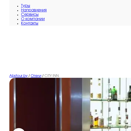
Туры
Направления
Сервисы
O компании
Контакты
Abstour.by
/
Отели
/
CITY INN