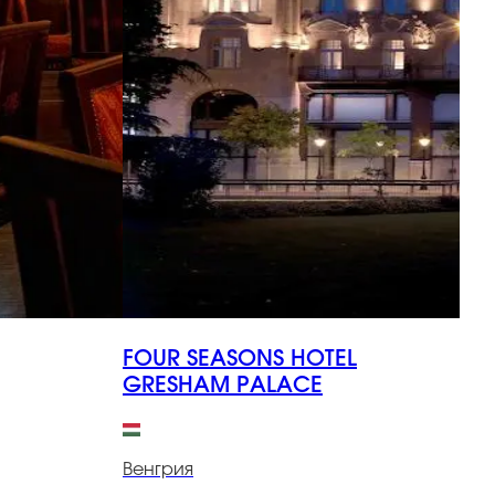
FOUR SEASONS HOTEL
I
GRESHAM PALACE
В
Венгрия