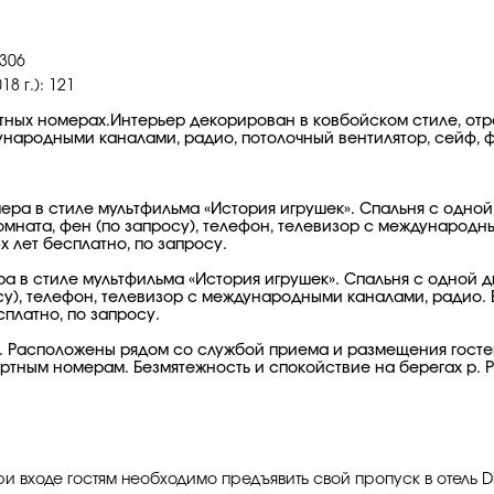
 306
 г.): 121
ных номерах.Интерьер декорирован в ковбойском стиле, отр
ународными каналами, радио, потолочный вентилятор, сейф, ф
ра в стиле мультфильма «История игрушек». Спальня с одной
омната, фен (по запросу), телефон, телевизор с международн
х лет бесплатно, по запросу.
 в стиле мультфильма «История игрушек». Спальня с одной д
су), телефон, телевизор с международными каналами, радио. 
сплатно, по запросу.
 Расположены рядом со службой приема и размещения гостей
тным номерам. Безмятежность и спокойствие на берегах р. Р
При входе гостям необходимо предъявить свой пропуск в отель Dis