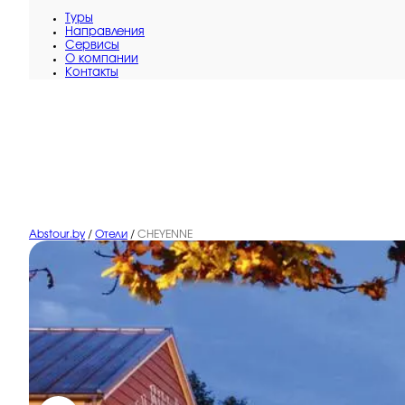
Туры
Направления
Сервисы
O компании
Контакты
Abstour.by
/
Отели
/
CHEYENNE