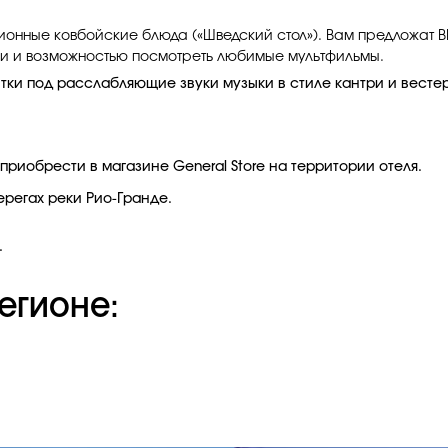
ционные ковбойские блюда («Шведский стол»). Вам предложат B
ами и возможностью посмотреть любимые мультфильмы.
ки под расслабляющие звуки музыки в стиле кантри и весте
приобрести в магазине General Store на территории отеля.
ерегах реки Рио-Гранде.
.
егионе: