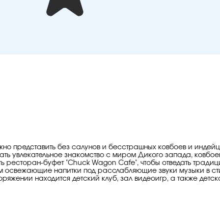
но представить без салунов и бесстрашных ковбоев и индейце
чать увлекательное знакомство с миром Дикого запада, ковбое
тить ресторан-буфет "Chuck Wagon Cafe", чтобы отведать трад
ем освежающие напитки под расслабляющие звуки музыки в ст
поряжении находится детский клуб, зал видеоигр, а также детс