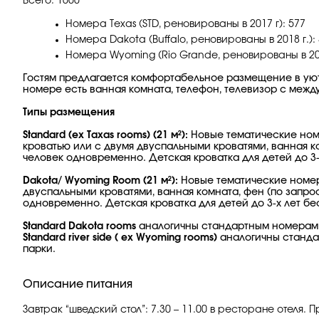
Всего: 1000
Номера Texas (STD, реновированы в 2017 г): 577
Номера Dakota (Buffalo, реновированы в 2018 г.):
Номера Wyoming (Rio Grande, реновированы в 2018
Гостям предлагается комфортабельное размещение в уют
номере есть ванная комната, телефон, телевизор с межд
Типы размещения
Standard (ex Taxas rooms) (21 м²):
Новые тематические номе
кроватью или с двумя двуспальными кроватями, ванная к
человек одновременно. Детская кроватка для детей до 3-
Dakota/ Wyoming Room (21 м²):
Новые тематические номера
двуспальными кроватями, ванная комната, фен (по запро
одновременно. Детская кроватка для детей до 3-х лет бе
Standard Dakota rooms
аналогичны стандартным номерам.
Standard river side ( ex Wyoming rooms)
аналогичны стандар
парки.
Описание питания
Завтрак “шведский стол”: 7.30 – 11.00 в ресторане отеля. 