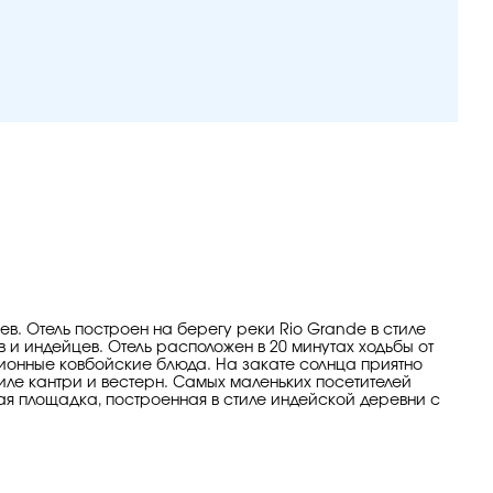
в. Отель построен на берегу реки Rio Grande в стиле
в и индейцев. Отель расположен в 20 минутах ходьбы от
иционные ковбойские блюда. На закате солнца приятно
иле кантри и вестерн. Самых маленьких посетителей
кая площадка, построенная в стиле индейской деревни с