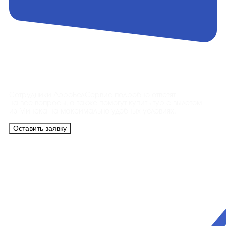
Контакты
Сотрудники АэроБелСервис подробно ответят
на все вопросы, а также помогут купить тур с вылетом
из Минска на максимально удобных условиях.
Оставить заявку