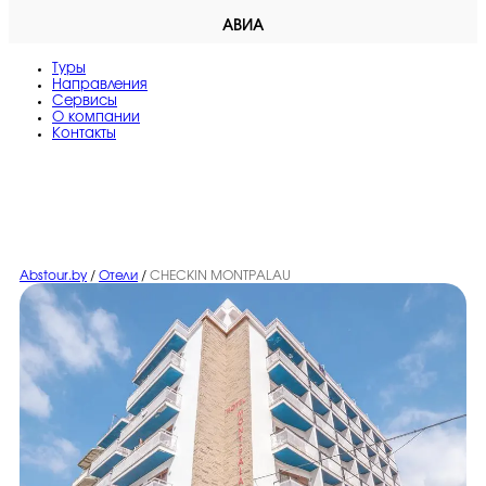
АВИА
Туры
Направления
Сервисы
O компании
Контакты
Abstour.by
/
Отели
/
CHECKIN MONTPALAU