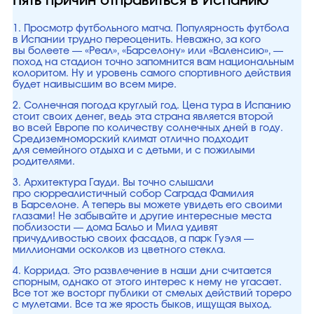
Пять причин отправиться в Испанию
1. Просмотр футбольного матча. Популярность футбола
в Испании трудно переоценить. Неважно, за кого
вы болеете — «Реал», «Барселону» или «Валенсию», —
поход на стадион точно запомнится вам национальным
колоритом. Ну и уровень самого спортивного действия
будет наивысшим во всем мире.
2. Солнечная погода круглый год. Цена тура в Испанию
стоит своих денег, ведь эта страна является второй
во всей Европе по количеству солнечных дней в году.
Средиземноморский климат отлично подходит
для семейного отдыха и с детьми, и с пожилыми
родителями.
3. Архитектура Гауди. Вы точно слышали
про сюрреалистичный собор Саграда Фамилия
в Барселоне. А теперь вы можете увидеть его своими
глазами! Не забывайте и другие интересные места
поблизости — дома Бальо и Мила удивят
причудливостью своих фасадов, а парк Гуэля —
миллионами осколков из цветного стекла.
4. Коррида. Это развлечение в наши дни считается
спорным, однако от этого интерес к нему не угасает.
Все тот же восторг публики от смелых действий тореро
с мулетами. Все та же ярость быков, ищущая выход.