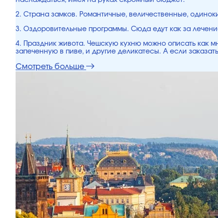
наслаждаться, имея на руках скромный бюджет.
2. Страна замков. Романтичные, величественные, одинок
3. Оздоровительные программы. Сюда едут как за лечени
4. Праздник живота. Чешскую кухню можно описать как мн
запеченную в пиве, и другие деликатесы. А если заказать
Смотреть больше