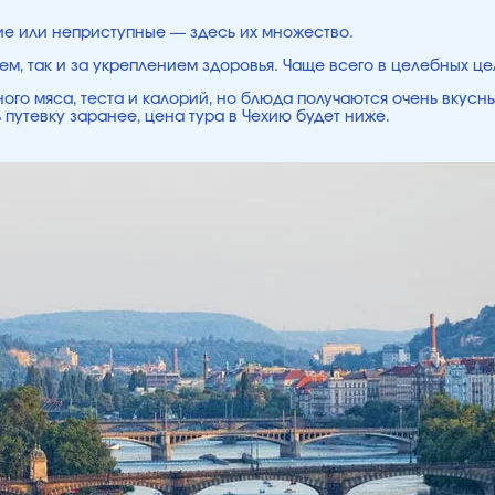
ие или неприступные — здесь их множество.
ем, так и за укреплением здоровья. Чаще всего в целебных ц
ого мяса, теста и калорий, но блюда получаются очень вкусн
 путевку заранее, цена тура в Чехию будет ниже.