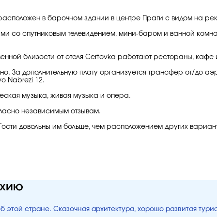
 расположен в барочном здании в центре Праги с видом на рек
ами со спутниковым телевидением, мини-баром и ванной комна
венной близости от отеля Certovka работают рестораны, кафе 
чно. За дополнительную плату организуется трансфер от/до а
o Nabrezi 12.
еская музыка, живая музыка и опера.
гласно независимым отзывам.
 Гости довольны им больше, чем расположением других вариант
ехию
об этой стране. Сказочная архитектура, хорошо развитая тур