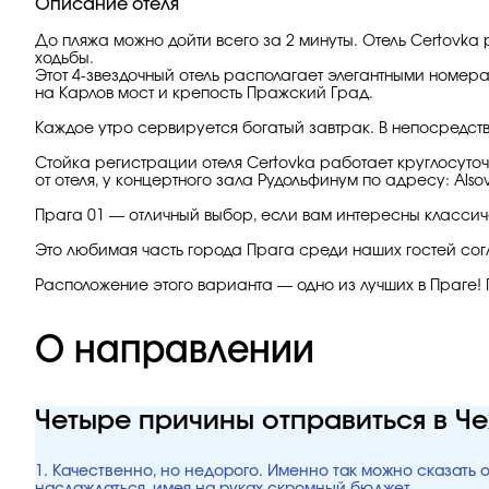
Описание отеля
До пляжа можно дойти всего за 2 минуты. Отель Certovka
ходьбы.
Этот 4-звездочный отель располагает элегантными номер
на Карлов мост и крепость Пражский Град.
Каждое утро сервируется богатый завтрак. В непосредст
Стойка регистрации отеля Certovka работает круглосуто
от отеля, у концертного зала Рудольфинум по адресу: Alsov
Прага 01 — отличный выбор, если вам интересны классич
Это любимая часть города Прага среди наших гостей со
Расположение этого варианта — одно из лучших в Праге!
О направлении
Четыре причины отправиться в Ч
1. Качественно, но недорого. Именно так можно сказать 