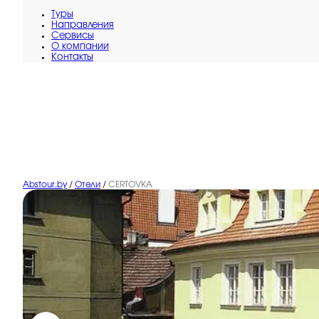
Туры
Направления
Сервисы
O компании
Контакты
Abstour.by
/
Отели
/
CERTOVKA