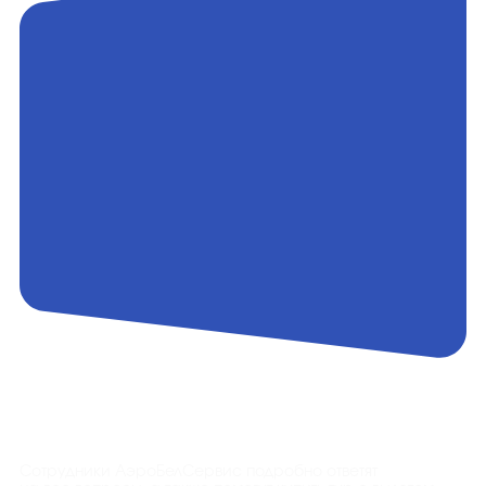
Контакты
Сотрудники АэроБелСервис подробно ответят