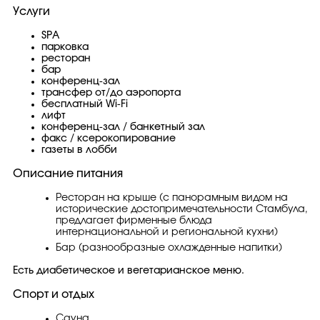
Услуги
SPA
парковка
ресторан
бар
конференц-зал
трансфер от/до аэропорта
бесплатный Wi-Fi
лифт
конференц-зал / банкетный зал
факс / ксерокопирование
газеты в лобби
Описание питания
Ресторан на крыше (с панорамным видом на
исторические достопримечательности Стамбула,
предлагает фирменные блюда
интернациональной и региональной кухни)
Бар (разнообразные охлажденные напитки)
Есть диабетическое и вегетарианское меню.
Спорт и отдых
Сауна